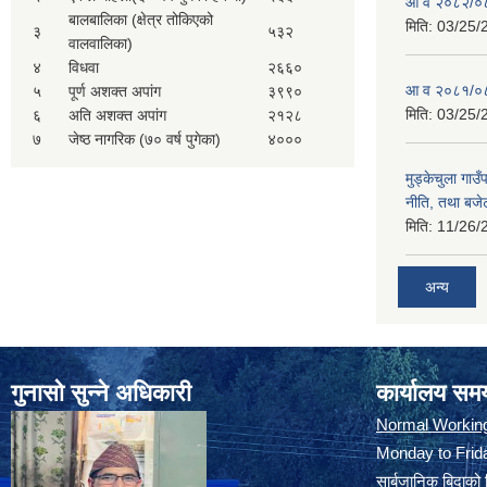
आ व २०८२/०८
बालबालिका (क्षेत्र तोकिएको
मिति:
03/25/
३
५३२
वालवालिका)
४
विधवा
२६६०
आ व २०८१/०८
५
पूर्ण अशक्त अपांग
३९९०
मिति:
03/25/
६
अति अशक्त अपांग
२१२८
७
जेष्ठ नागरिक (७० वर्ष पुगेका)
४०००
मुड्केचुला गा
नीति, तथा बजेट
मिति:
11/26/
अन्य
गुनासो सुन्ने अधिकारी
कार्यालय सम
Normal Workin
Monday to Frida
सार्बजानिक बिदाको 