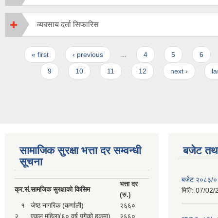
ब्यबसाय दर्ता सिफारिस
Pages
« first
‹ previous
…
4
5
6
9
10
11
12
next ›
la
सामाजिक सुरक्षा भत्ता दर सम्वन्धी
बजेट तथा
सूचना
बजेट २०८३/
भत्ता दर
क्र.
सं.
सामजिक सुरक्षाको किसिम
मिति:
07/02/
(रु.)
१
जेष्ठ नागरिक (कर्णाली)
२६६०
२
एकल महिला(६० वर्ष पुगेको हकमा)
२६६०