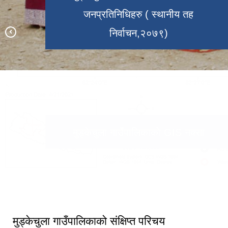
जनप्रतिनिधिहरु ( स्थानीय तह
निर्वाचन,२०७९)
भरतपुर महानगरपालिका, चितवन र मुड्केचुला
गाउँपालिका डोल्पा बीचको भगिनी सम्बन्ध
मुड्केचुला गाउँपालिकाको १५ औं गाउँसभा
कायम २०८२
मुड्केचुला गाउँपालिकाकाे GIS नक्सा
१६ औ हिउँदे गाउँसभा मुड्केचुला
कर्मचारीहरु मुड्केचुला गाउँपालिका
गाउँपालिकाकाे कार्यालय
मुड्केचुला गाउँपालिकाको संक्षिप्त परिचय