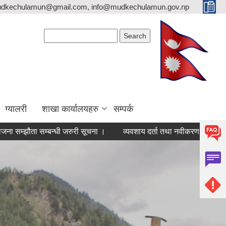
mudkechulamun@gmail.com, info@mudkechulamun.gov.np
Search form
Search
ग्यालरी
शाखा कार्यालयहरु
सम्पर्क
ता सम्बन्धी जरुरी सूचना ।
व्यवशाय दर्ता तथा नवीकरण सम्बन्धि सूचना ।