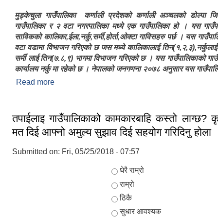
मुड्केचुला गाउँपालिका कर्णाली प्रदेशको कर्णाली अञ्चलको डोल्पा ज
गाउँपालिका र २ वटा नगरपालिका मध्ये एक गाउँपालिका हो । यस गाउँपा
साविकको कालिका,ईला,नर्कु,सर्मी,होर्ता,ओक्टा गाविसहरु पर्छ । यस गाउँप
वटा वडामा विभाजन गरिएको छ जस मध्ये कालिकालाई तिन(१,२,३),नर्कुलाई
सर्मी लाई तिन(७.८,९) भागमा विभाजन गरिएको छ । यस गाउँपालिकाको गाउँ
कार्यालय नर्कु मा रहेको छ । नेपालको जनगणना २०७८ अनुसार यस गाउँपा
Read more
about मुड्केचुला गाउँपालिकाको संक्षिप्त परिचय
तपाईलाइ गाउँपालिकाको कामकारबाहि कस्तो लाग्छ? क
मत दिई आफ्नो अमुल्य सुझाव दिई सहयोग गरिदिनु होला 
Submitted on:
Fri, 05/25/2018 - 07:57
Choices
धेरै राम्रो
राम्रो
ठिकै
सुधार आवश्यक