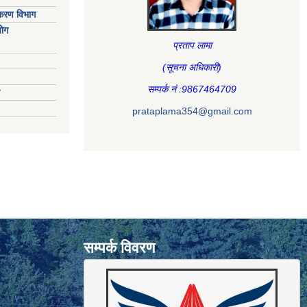
िकरण विभाग
ाेग
प्रताप लामा
(सूचना अधिकारी
)
सम्पर्क नं :9867464709
prataplama354@gmail.com
सम्पर्क विवरण