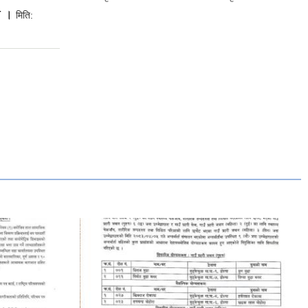
ा ।
मिति: