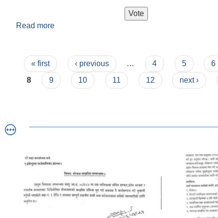
Read more
about तपाईलाइ गाउँपालिकाको कामकारबाहि कस्तो लाग्
दिई आफ्नो अमुल्य सुझाव दिई सहयोग गरिदिनु होला ।
Pages
« first
‹ previous
…
4
5
6
8
9
10
11
12
next ›