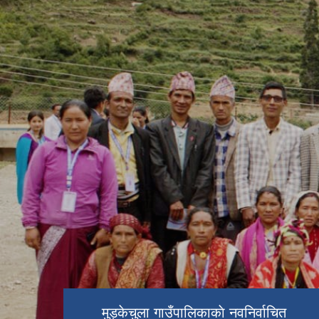
मुड्केचुला गाउँपालिकाकाे नवनिर्वाचित