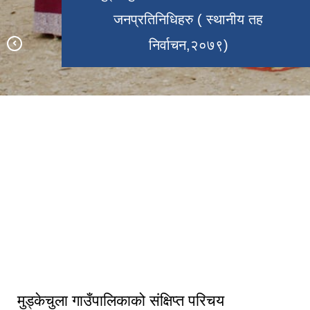
जनप्रतिनिधिहरु ( स्थानीय तह
निर्वाचन,२०७९)
भरतपुर महानगरपालिका, चितवन र मुड्केचुला
गाउँपालिका डोल्पा बीचको भगिनी सम्बन्ध
मुड्केचुला गाउँपालिकाको १५ औं गाउँसभा
कायम २०८२
मुड्केचुला गाउँपालिकाकाे GIS नक्सा
१६ औ हिउँदे गाउँसभा मुड्केचुला
कर्मचारीहरु मुड्केचुला गाउँपालिका
गाउँपालिकाकाे कार्यालय
मुड्केचुला गाउँपालिकाको संक्षिप्त परिचय