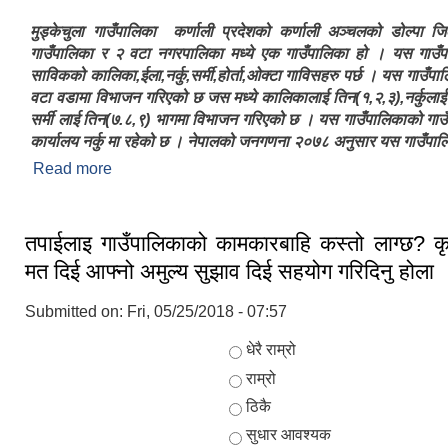
मुड्केचुला गाउँपालिका कर्णाली प्रदेशको कर्णाली अञ्चलको डोल्पा ज
गाउँपालिका र २ वटा नगरपालिका मध्ये एक गाउँपालिका हो । यस गाउँपा
साविकको कालिका,ईला,नर्कु,सर्मी,होर्ता,ओक्टा गाविसहरु पर्छ । यस गाउँप
वटा वडामा विभाजन गरिएको छ जस मध्ये कालिकालाई तिन(१,२,३),नर्कुलाई
सर्मी लाई तिन(७.८,९) भागमा विभाजन गरिएको छ । यस गाउँपालिकाको गाउँ
कार्यालय नर्कु मा रहेको छ । नेपालको जनगणना २०७८ अनुसार यस गाउँपा
Read more
about मुड्केचुला गाउँपालिकाको संक्षिप्त परिचय
तपाईलाइ गाउँपालिकाको कामकारबाहि कस्तो लाग्छ? क
मत दिई आफ्नो अमुल्य सुझाव दिई सहयोग गरिदिनु होला 
Submitted on:
Fri, 05/25/2018 - 07:57
Choices
धेरै राम्रो
राम्रो
ठिकै
सुधार आवश्यक