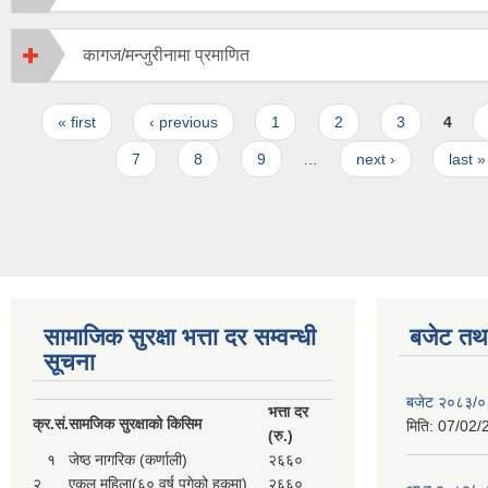
कागज/मन्जुरीनामा प्रमाणित
Pages
« first
‹ previous
1
2
3
4
7
8
9
…
next ›
last »
सामाजिक सुरक्षा भत्ता दर सम्वन्धी
बजेट तथा
सूचना
बजेट २०८३/
भत्ता दर
क्र.
सं.
सामजिक सुरक्षाको किसिम
मिति:
07/02/
(रु.)
१
जेष्ठ नागरिक (कर्णाली)
२६६०
२
एकल महिला(६० वर्ष पुगेको हकमा)
२६६०