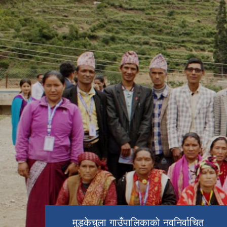
मुड्केचुला गाउँपालिकाकाे नवनिर्वाचित