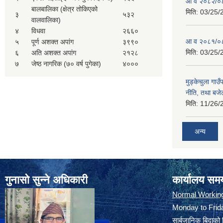
आ व २०८२/०८
बालबालिका (क्षेत्र तोकिएको
मिति:
03/25/
३
५३२
वालवालिका)
४
विधवा
२६६०
आ व २०८१/०८
५
पूर्ण अशक्त अपांग
३९९०
मिति:
03/25/
६
अति अशक्त अपांग
२१२८
७
जेष्ठ नागरिक (७० वर्ष पुगेका)
४०००
मुड्केचुला गा
नीति, तथा बजेट
मिति:
11/26/
अन्य
गुनासो सुन्ने अधिकारी
कार्यालय सम
Normal Workin
Monday to Frida
सार्बजानिक बिदाको 