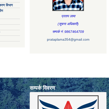
िकरण विभाग
ाेग
प्रताप लामा
(सूचना अधिकारी
)
सम्पर्क नं :9867464709
prataplama354@gmail.com
सम्पर्क विवरण