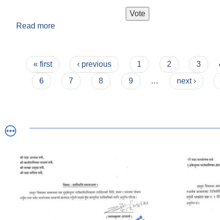
Read more
about तपाईलाइ गाउँपालिकाको कामकारबाहि कस्तो लाग्
दिई आफ्नो अमुल्य सुझाव दिई सहयोग गरिदिनु होला ।
Pages
« first
‹ previous
1
2
3
6
7
8
9
…
next ›