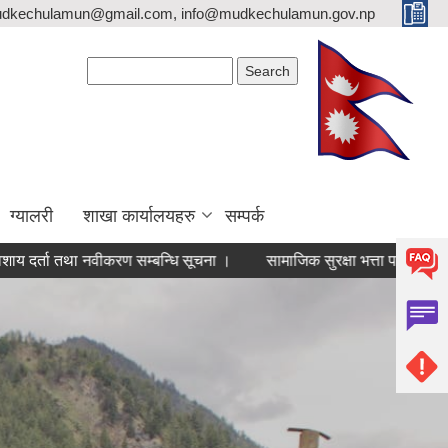
mudkechulamun@gmail.com, info@mudkechulamun.gov.np
Search form
Search
ग्यालरी
शाखा कार्यालयहरु
सम्पर्क
तथा नवीकरण सम्बन्धि सूचना ।
सामाजिक सुरक्षा भत्ता परिचयपत्र नवीकरण सम्