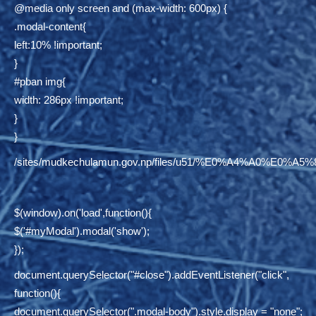
@media only screen and (max-width: 600px) {
.modal-content{
left:10% !important;
}
#pban img{
width: 286px !important;
}
}
/sites/mudkechulamun.gov.np/files/u51/%E0%A4%
$(window).on('load',function(){
$('#myModal').modal('show');
});
document.querySelector("#close").addEventListener("click",
function(){
document.querySelector(".modal-body").style.display = "none";