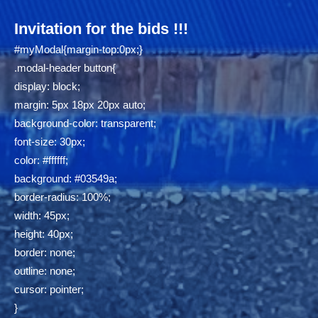
Invitation for the bids !!!
#myModal{margin-top:0px;}
.modal-header button{
display: block;
margin: 5px 18px 20px auto;
background-color: transparent;
font-size: 30px;
color: #ffffff;
background: #03549a;
border-radius: 100%;
width: 45px;
height: 40px;
border: none;
outline: none;
cursor: pointer;
}