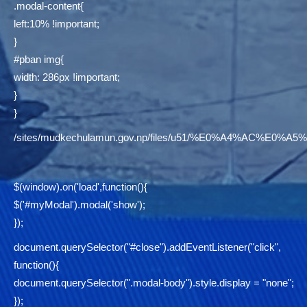
.modal-content{
left:10% !important;
}
#pban img{
width: 286px !important;
}
}
/sites/mudkechulamun.gov.np/files/u51/%E0%A4%AC
$(window).on('load',function(){
$('#myModal').modal('show');
});
document.querySelector("#close").addEventListener("click",
function(){
document.querySelector(".modal-body").style.display = "none";
});