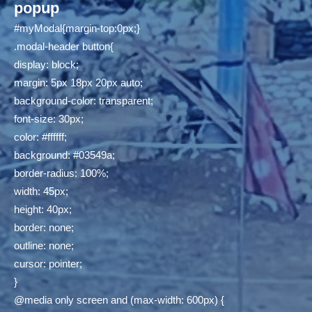
popup
#myModal{margin-top:0px;}
.modal-header button{
display: block;
margin: 5px 18px 20px auto;
background-color: transparent;
font-size: 30px;
color: #ffffff;
background: #03549a;
border-radius: 100%;
width: 45px;
height: 40px;
border: none;
outline: none;
cursor: pointer;
}
@media only screen and (max-width: 600px) {