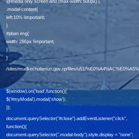
@media only screen and (max-width: 600px) {
.modal-content{
left:10% !important;
}
#pban img{
width: 286px !important;
}
}
/sites/mudkechulamun.gov.np/files/u51/%E0%A4%AC
$(window).on('load',function(){
$('#myModal').modal('show');
});
document.querySelector("#close").addEventListener("click",
function(){
document.querySelector(".modal-body").style.display = "none";