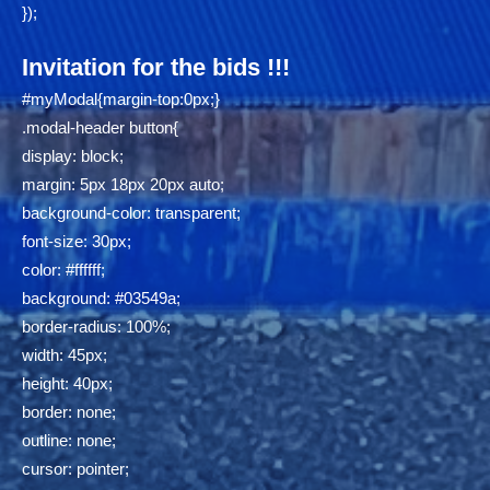
});
Invitation for the bids !!!
#myModal{margin-top:0px;}
.modal-header button{
display: block;
margin: 5px 18px 20px auto;
background-color: transparent;
font-size: 30px;
color: #ffffff;
background: #03549a;
border-radius: 100%;
width: 45px;
height: 40px;
border: none;
outline: none;
cursor: pointer;