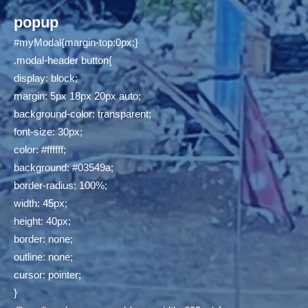
popup
#myModal{margin-top:0px;}
.modal-header button{
display: block;
margin: 5px 18px 20px auto;
background-color: transparent;
font-size: 30px;
color: #ffffff;
background: #03549a;
border-radius: 100%;
width: 45px;
height: 40px;
border: none;
outline: none;
cursor: pointer;
}