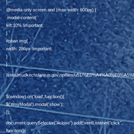
}
@media only screen and (max-width: 600px) {
.modal-content{
left:10% !important;
}
#pban img{
width: 286px !important;
}
}
/sites/mudkechulamun.gov.np/files/u51/%E0%A4%
$(window).on('load',function(){
$('#myModal').modal('show');
});
document.querySelector("#close").addEventListener("click",
function(){