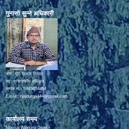
गुनासो सुन्ने अधिकारी
नाम : दुर्गा प्रसाद रिजाल
पद : प्रशासकीय अधिकृत
सम्पर्क नं. : 9849804354
Email :
rijaldurga444@gmail.com
कार्यालय समय
Normal Working Days