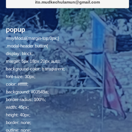
ito.mudkechulamun@gmail.com
popup
#myModal{margin-top:0px;}
.modal-header button{
display: block;
margin: 5px 18px 20px auto;
background-color: transparent;
font-size: 30px;
color: #ffffff;
background: #03549a;
border-radius: 100%;
width: 45px;
height: 40px;
border: none;
outline: none;