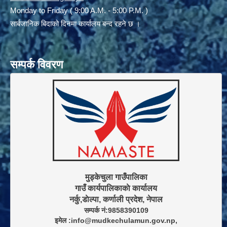
Monday to Friday ( 9:00 A.M. - 5:00 P.M. )
सार्बजानिक बिदाको दिनमा कार्यालय बन्द रहने छ ।
सम्पर्क विवरण
मुड्केचुला गाउँपालिका

गाउँ कार्यपालिकाकाे कार्यालय

सम्पर्क नं:9858390109

इमेल :info@mudkechulamun.gov.np,
