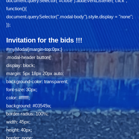
document.querySelector("#close").addEventListener("click",
function(){
document.querySelector(".modal-body").style.display = "none";
});
Invitation for the bids !!!
#myModal{margin-top:0px;}
.modal-header button{
display: block;
margin: 5px 18px 20px auto;
background-color: transparent;
font-size: 30px;
color: #ffffff;
background: #03549a;
border-radius: 100%;
width: 45px;
height: 40px;
border: none;