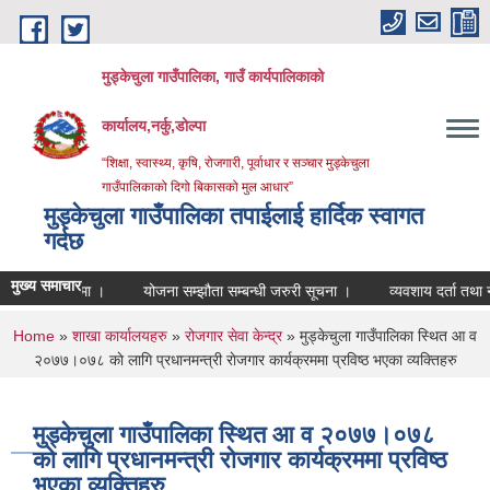
Skip to main content
मुड्केचुला गाउँपालिका, गाउँ कार्यपालिकाको
कार्यालय,नर्कु,डोल्पा
“शिक्षा, स्वास्थ्य, कृषि, रोजगारी, पूर्वाधार र सञ्चार मुड्केचुला
गाउँपालिकाको दिगो बिकासको मुल आधार”
मुड्केचुला गाउँपालिका तपाईलाई हार्दिक स्वागत
गर्दछ
मुख्य समाचार
म्बन्धमा ।
योजना सम्झौता सम्बन्धी जरुरी सूचना ।
व्यवशाय दर्ता तथा नवीकरण स
You are here
Home
»
शाखा कार्यालयहरु
»
रोजगार सेवा केन्द्र
» मुड्केचुला गाउँपालिका स्थित आ व
२०७७।०७८ काे लागि प्रधानमन्त्री राेजगार कार्यक्रममा प्रविष्ठ भएका व्यक्तिहरु
मुड्केचुला गाउँपालिका स्थित आ व २०७७।०७८
काे लागि प्रधानमन्त्री राेजगार कार्यक्रममा प्रविष्ठ
भएका व्यक्तिहरु