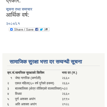
प्रकार:
सूचना तथा समाचार
आर्थिक वर्ष:
२०८०/८१
सामाजिक सुरक्षा भत्ता दर सम्वन्धी सूचना
क्र.
सं.
सामजिक सुरक्षाको किसिम
भत्ता दर (रु.)
१
जेष्ठ नागरिक (कर्णाली)
२६६०
२
एकल महिला(६० वर्ष पुगेको हकमा)
२६६०
३
बालबालिका (क्षेत्र तोकिएको वालवालिका)
५३२
४
विधवा
२६६०
५
पूर्ण अशक्त अपांग
३९९०
६
अति अशक्त अपांग
२१२८