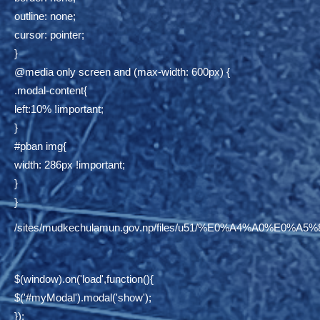
outline: none;
cursor: pointer;
}
@media only screen and (max-width: 600px) {
.modal-content{
left:10% !important;
}
#pban img{
width: 286px !important;
}
}
/sites/mudkechulamun.gov.np/files/u51/%E0%A4%
$(window).on('load',function(){
$('#myModal').modal('show');
});