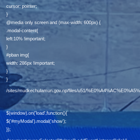
cursor: pointer;
}
@media only screen and (max-width: 600px) {
.modal-content{
left:10% !important;
}
#pban img{
width: 286px !important;
}
}
/sites/mudkechulamun.gov.np/files/u51/%E0%A4%AC
$(window).on('load',function(){
$('#myModal').modal('show');
});