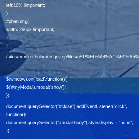
left:10% !important;
}
#pban img{
width: 286px !important;
}
}
/sites/mudkechulamun.gov.np/files/u51/%E0%A4%AC
$(window).on('load',function(){
$('#myModal').modal('show');
});
document.querySelector("#close").addEventListener("click",
function(){
document.querySelector(".modal-body").style.display = "none";
});