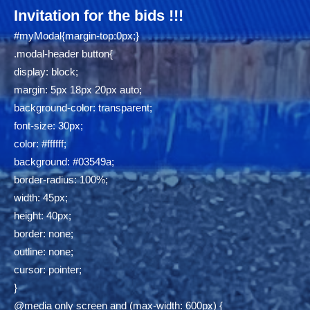
Invitation for the bids !!!
#myModal{margin-top:0px;}
.modal-header button{
display: block;
margin: 5px 18px 20px auto;
background-color: transparent;
font-size: 30px;
color: #ffffff;
background: #03549a;
border-radius: 100%;
width: 45px;
height: 40px;
border: none;
outline: none;
cursor: pointer;
}
@media only screen and (max-width: 600px) {