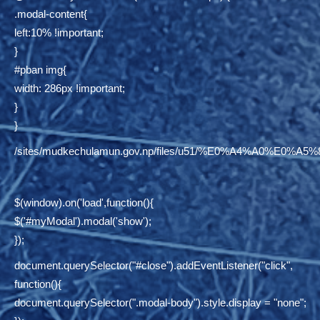
.modal-content{
left:10% !important;
}
#pban img{
width: 286px !important;
}
}
/sites/mudkechulamun.gov.np/files/u51/%E0%A4%
$(window).on('load',function(){
$('#myModal').modal('show');
});
document.querySelector("#close").addEventListener("click",
function(){
document.querySelector(".modal-body").style.display = "none";