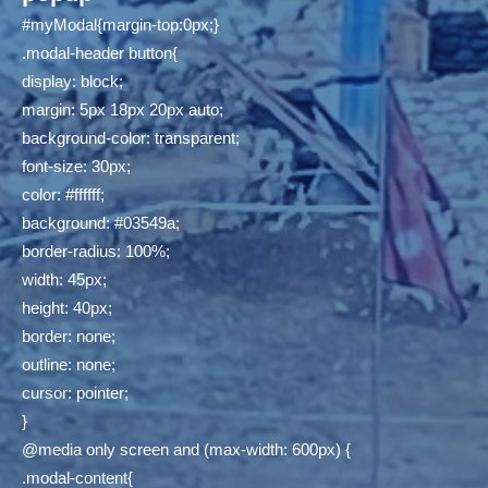
#myModal{margin-top:0px;}
.modal-header button{
display: block;
margin: 5px 18px 20px auto;
background-color: transparent;
font-size: 30px;
color: #ffffff;
background: #03549a;
border-radius: 100%;
width: 45px;
height: 40px;
border: none;
outline: none;
cursor: pointer;
}
@media only screen and (max-width: 600px) {
.modal-content{