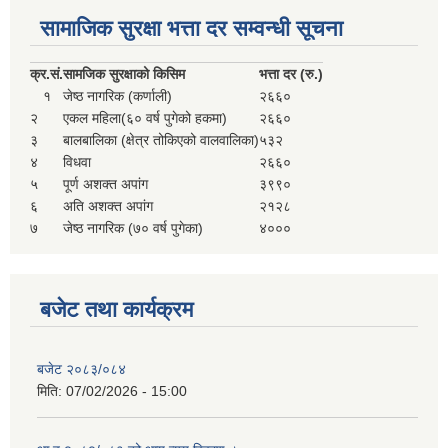
सहकारी, कृषि समुह नविकरण तथा कृषि फर्म/उद्योग सुचिकृत गर्ने बारे सूचना ।
सामाजिक सुरक्षा भत्ता दर सम्वन्धी सूचना
क्र.
सं.
सामजिक सुरक्षाको किसिम
भत्ता दर (रु.)
१
जेष्ठ नागरिक (कर्णाली)
२६६०
२
एकल महिला(६० वर्ष पुगेको हकमा)
२६६०
३
बालबालिका (क्षेत्र तोकिएको वालवालिका)
५३२
४
विधवा
२६६०
५
पूर्ण अशक्त अपांग
३९९०
६
अति अशक्त अपांग
२१२८
७
जेष्ठ नागरिक (७० वर्ष पुगेका)
४०००
मुड्केचुला गाउँपालिका स्थित आ व २०७८।०७९ काे लागि प्रधानमन्त्री राेजगार कार्यक्रममा प्रविष्ठ भएका व्यक्तिहरु
आ व २०७७।०७८ काे लागि प्रधानमन्त्री राेजगार कार्यक्रममा प्रविष्ठ भएका व्यक्तिहरु
बजेट तथा कार्यक्रम
मुड्केचुला गाउँपालिका स्थित आ व २०७६।०७७ मा प्रधानमन्त्री राेजगार कार्यक्रममा प्रविष्ठ भएका व्यक्तिहरु
बजेट २०८३/०८४
मिति:
07/02/2026 - 15:00
प्रधानमन्त्री राेजगार कार्यक्रम अन्तरगतका वेराेजगार व्यक्तीहरुकाे लागी सूचना