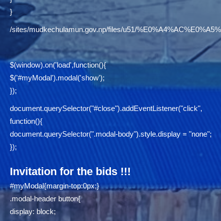
}
/sites/mudkechulamun.gov.np/files/u51/%E0%A4%AC
$(window).on('load',function(){
$('#myModal').modal('show');
});
document.querySelector("#close").addEventListener("click",
function(){
document.querySelector(".modal-body").style.display = "none";
});
Invitation for the bids !!!
#myModal{margin-top:0px;}
.modal-header button{
display: block;