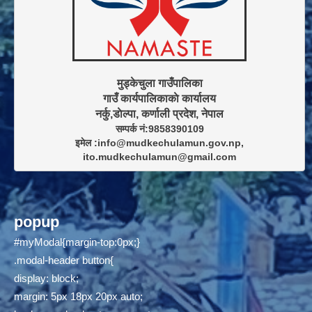
मुड्केचुला गाउँपालिका

गाउँ कार्यपालिकाकाे कार्यालय

सम्पर्क नं:9858390109

इमेल :info@mudkechulamun.gov.np,

ito.mudkechulamun@gmail.com
popup
#myModal{margin-top:0px;}
.modal-header button{
display: block;
margin: 5px 18px 20px auto;