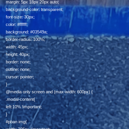
margin: 5px 18px 20px auto;
background-color: transparent;
font-size: 30px;
color: #ffffff;
background: #03549a;
border-radius: 100%;
width: 45px;
height: 40px;
border: none;
outline: none;
cursor: pointer;
}
@media only screen and (max-width: 600px) {
.modal-content{
left:10% !important;
}
#pban img{