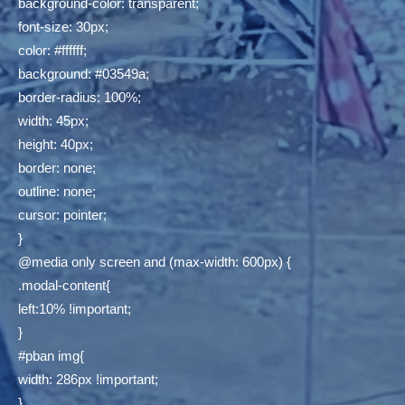
background-color: transparent;
font-size: 30px;
color: #ffffff;
background: #03549a;
border-radius: 100%;
width: 45px;
height: 40px;
border: none;
outline: none;
cursor: pointer;
}
@media only screen and (max-width: 600px) {
.modal-content{
left:10% !important;
}
#pban img{
width: 286px !important;
}