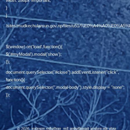
width: 286px !important;
}
}
/sites/mudkechulamun.gov.np/files/u51/%E0%A4%
$(window).on('load',function(){
$('#myModal').modal('show');
});
document.querySelector("#close").addEventListener("click",
function(){
document.querySelector(".modal-body").style.display = "none";
});
© 2026 मुड्केचुला गाउँपालिका, गाउँ कार्यपालिकाको कार्यालय,नर्कु,डोल्पा