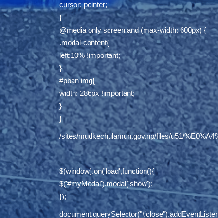
cursor: pointer;
}
@media only screen and (max-width: 600px) {
.modal-content{
left:10% !important;
}
#pban img{
width: 286px !important;
}
}
/sites/mudkechulamun.gov.np/files/
$(window).on('load',function(){
$('#myModal').modal('show');
});
document.querySelector("#close").addEventListene