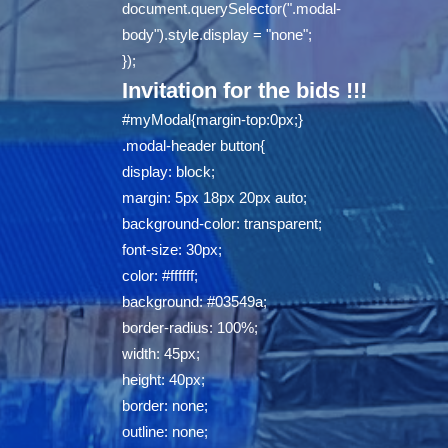
document.querySelector(".modal-
body").style.display = "none";
});
Invitation for the bids !!!
#myModal{margin-top:0px;}
.modal-header button{
display: block;
margin: 5px 18px 20px auto;
background-color: transparent;
font-size: 30px;
color: #ffffff;
background: #03549a;
border-radius: 100%;
width: 45px;
height: 40px;
border: none;
outline: none;