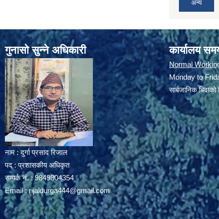
अन्य
गुनासो सुन्ने अधिकारी
कार्यालय सम
Normal Workin
Monday to Frida
सार्बजानिक बिदाको 
नाम : दुर्गा प्रसाद रिजाल
पद : प्रशासकीय अधिकृत
सम्पर्क नं. : 9849804354
Email :
rijaldurga444@gmail.com