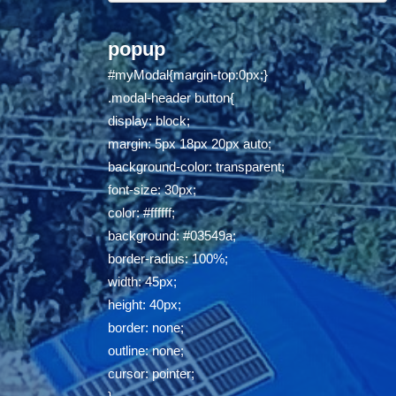
popup
#myModal{margin-top:0px;}
.modal-header button{
display: block;
margin: 5px 18px 20px auto;
background-color: transparent;
font-size: 30px;
color: #ffffff;
background: #03549a;
border-radius: 100%;
width: 45px;
height: 40px;
border: none;
outline: none;
cursor: pointer;