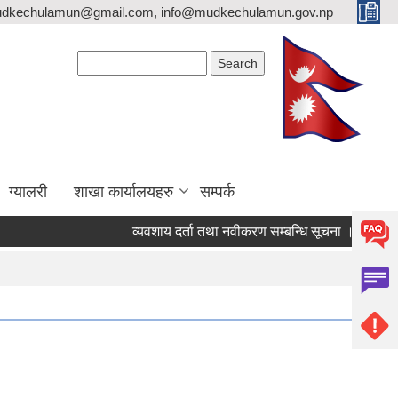
mudkechulamun@gmail.com, info@mudkechulamun.gov.np
Search form
Search
ग्यालरी
शाखा कार्यालयहरु
सम्पर्क
व्यवशाय दर्ता तथा नवीकरण सम्बन्धि सूचना ।
सामाजिक सुरक्षा भत