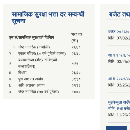
सामाजिक सुरक्षा भत्ता दर सम्वन्धी
बजेट तथा
सूचना
बजेट २०८३/
भत्ता दर
क्र.
सं.
सामजिक सुरक्षाको किसिम
मिति:
07/02/
(रु.)
१
जेष्ठ नागरिक (कर्णाली)
२६६०
२
एकल महिला(६० वर्ष पुगेको हकमा)
२६६०
आ व २०८२/०८
बालबालिका (क्षेत्र तोकिएको
मिति:
03/25/
३
५३२
वालवालिका)
४
विधवा
२६६०
आ व २०८१/०८
५
पूर्ण अशक्त अपांग
३९९०
मिति:
03/25/
६
अति अशक्त अपांग
२१२८
७
जेष्ठ नागरिक (७० वर्ष पुगेका)
४०००
मुड्केचुला गा
नीति, तथा बजेट
मिति:
11/26/