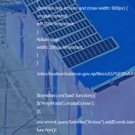
}
@media only screen and (max-width: 600px) {
.modal-content{
left:10% !important;
}
#pban img{
width: 286px !important;
}
}
/sites/mudkechulamun.gov.np/files/u5
$(window).on('load',function(){
$('#myModal').modal('show');
});
document.querySelector("#close").addEventListene
function(){