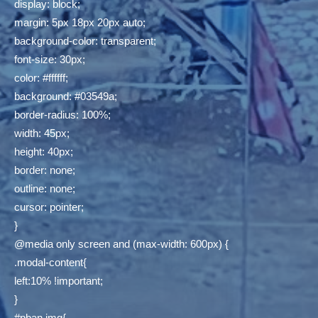
display: block;
margin: 5px 18px 20px auto;
background-color: transparent;
font-size: 30px;
color: #ffffff;
background: #03549a;
border-radius: 100%;
width: 45px;
height: 40px;
border: none;
outline: none;
cursor: pointer;
}
@media only screen and (max-width: 600px) {
.modal-content{
left:10% !important;
}
#pban img{