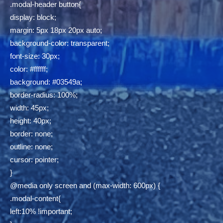
.modal-header button{
display: block;
margin: 5px 18px 20px auto;
background-color: transparent;
font-size: 30px;
color: #ffffff;
background: #03549a;
border-radius: 100%;
width: 45px;
height: 40px;
border: none;
outline: none;
cursor: pointer;
}
@media only screen and (max-width: 600px) {
.modal-content{
left:10% !important;