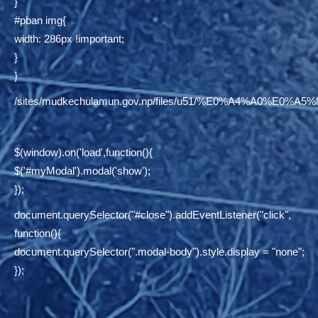
}
#pban img{
width: 286px !important;
}
}
/sites/mudkechulamun.gov.np/files/u51/%E0%A4%
$(window).on('load',function(){
$('#myModal').modal('show');
});
document.querySelector("#close").addEventListener("click",
function(){
document.querySelector(".modal-body").style.display = "none";
});