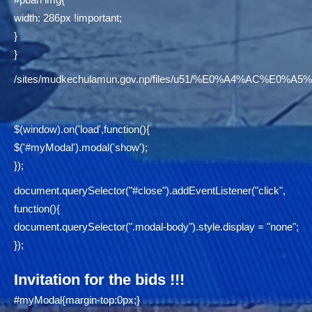
width: 286px !important;
}
}
/sites/mudkechulamun.gov.np/files/u51/%E0%A4%AC
$(window).on('load',function(){
$('#myModal').modal('show');
});
document.querySelector("#close").addEventListener("click",
function(){
document.querySelector(".modal-body").style.display = "none";
});
Invitation for the bids !!!
#myModal{margin-top:0px;}