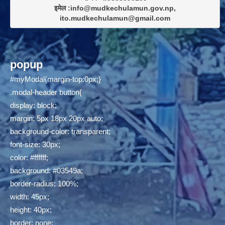
इमेल :info@mudkechulamun.gov.np,

ito.mudkechulamun@gmail.com
popup
#myModal{margin-top:0px;}
.modal-header button{
display: block;
margin: 5px 18px 20px auto;
background-color: transparent;
font-size: 30px;
color: #ffffff;
background: #03549a;
border-radius: 100%;
width: 45px;
height: 40px;
border: none;