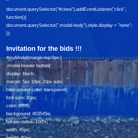
document.querySelector("#close").addEventListener("click",
function(){
document.querySelector(".modal-body").style.display = "none";
});
Invitation for the bids !!!
#myModal{margin-top:0px;}
.modal-header button{
display: block;
margin: 5px 18px 20px auto;
background-color: transparent;
font-size: 30px;
color: #ffffff;
background: #03549a;
border-radius: 100%;
width: 45px;
height: 40px;