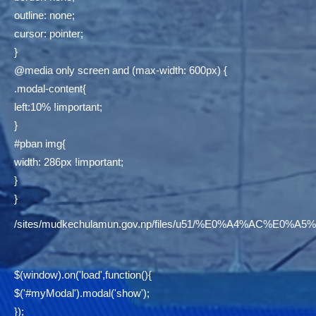
outline: none;
cursor: pointer;
}
@media only screen and (max-width: 600px) {
.modal-content{
left:10% !important;
}
#pban img{
width: 286px !important;
}
}
/sites/mudkechulamun.gov.np/files/u51/%E0%A4%AC
$(window).on('load',function(){
$('#myModal').modal('show');
});