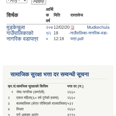
आर्थि
शिर्षक
क
मिति
दस्तावेज
वर्ष
मुड्केचुला
२०७
12/02/20
Mudkechula
गाउँपालिकाको
९/८
18 -
गाउँपालिका-नागरिक-वडा-
नागरिक वडापत्र
०
12:18
पत्र.pdf
सामाजिक सुरक्षा भत्ता दर सम्वन्धी सूचना
क्र.
सं.
सामजिक सुरक्षाको किसिम
भत्ता दर (रु.)
१
जेष्ठ नागरिक (कर्णाली)
२६६०
२
एकल महिला(६० वर्ष पुगेको हकमा)
२६६०
३
बालबालिका (क्षेत्र तोकिएको वालवालिका)
५३२
४
विधवा
२६६०
५
पूर्ण अशक्त अपांग
३९९०