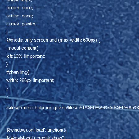
border: none;
outline: none;
cursor: pointer;
}
@media only screen and (max-width: 600px) {
.modal-content{
left:10% !important;
}
#pban img{
width: 286px !important;
}
}
/sites/mudkechulamun.gov.np/files/u51/%E0%A4%
$(window).on('load',function(){
$('#myModal').modal('show');