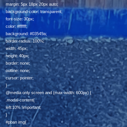
margin: 5px 18px 20px auto;
background-color: transparent;
font-size: 30px;
color: #ffffff;
background: #03549a;
border-radius: 100%;
width: 45px;
height: 40px;
border: none;
outline: none;
cursor: pointer;
}
@media only screen and (max-width: 600px) {
.modal-content{
left:10% !important;
}
#pban img{