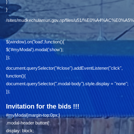
}
}
/sites/mudkechulamun.gov.np/files/u51/%E0%A4%AC
$(window).on('load',function(){
$('#myModal').modal('show');
});
document.querySelector("#close").addEventListener("click",
function(){
document.querySelector(".modal-body").style.display = "none";
});
Invitation for the bids !!!
#myModal{margin-top:0px;}
.modal-header button{
display: block;