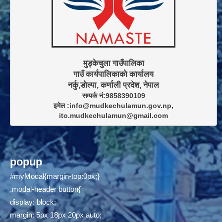
मुड्केचुला गाउँपालिका

गाउँ कार्यपालिकाकाे कार्यालय

सम्पर्क नं:9858390109

इमेल :info@mudkechulamun.gov.np,

ito.mudkechulamun@gmail.com
popup
#myModal{margin-top:0px;}
.modal-header button{
display: block;
margin: 5px 18px 20px auto;