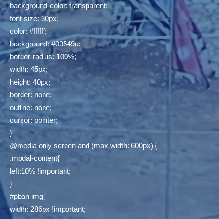
background-color: transparent;
font-size: 30px;
color: #ffffff;
background: #03549a;
border-radius: 100%;
width: 45px;
height: 40px;
border: none;
outline: none;
cursor: pointer;
}
@media only screen and (max-width: 600px) {
.modal-content{
left:10% !important;
}
#pban img{
width: 286px !important;