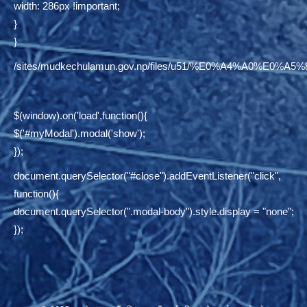
width: 286px !important;
}
}
/sites/mudkechulamun.gov.np/files/u51/%E0%A4%
$(window).on('load',function(){
$('#myModal').modal('show');
});
document.querySelector("#close").addEventListener("click",
function(){
document.querySelector(".modal-body").style.display = "none";
});