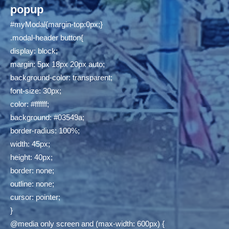
popup
#myModal{margin-top:0px;}
.modal-header button{
display: block;
margin: 5px 18px 20px auto;
background-color: transparent;
font-size: 30px;
color: #ffffff;
background: #03549a;
border-radius: 100%;
width: 45px;
height: 40px;
border: none;
outline: none;
cursor: pointer;
}
@media only screen and (max-width: 600px) {