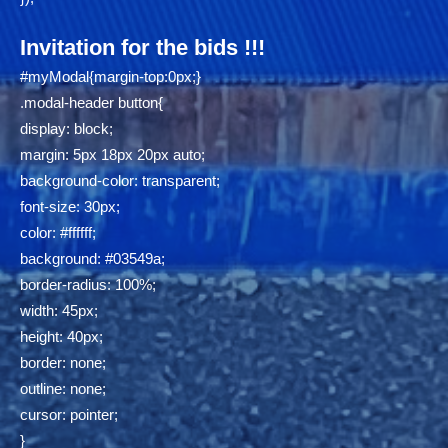
Invitation for the bids !!!
#myModal{margin-top:0px;}
.modal-header button{
display: block;
margin: 5px 18px 20px auto;
background-color: transparent;
font-size: 30px;
color: #ffffff;
background: #03549a;
border-radius: 100%;
width: 45px;
height: 40px;
border: none;
outline: none;
cursor: pointer;
}