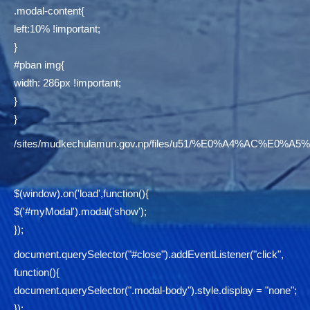
.modal-content{
left:10% !important;
}
#pban img{
width: 286px !important;
}
}
/sites/mudkechulamun.gov.np/files/u51/%E0%A4%AC
$(window).on('load',function(){
$('#myModal').modal('show');
});
document.querySelector("#close").addEventListener("click",
function(){
document.querySelector(".modal-body").style.display = "none";
});