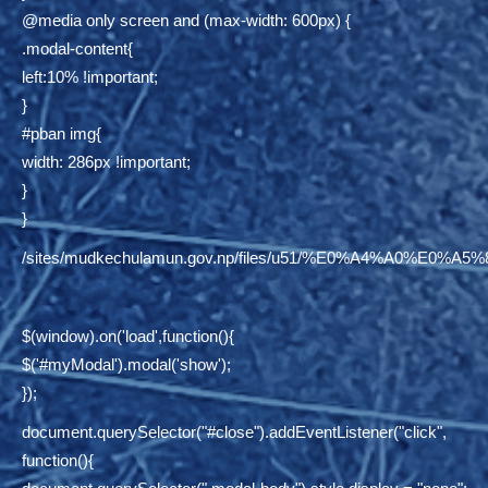
@media only screen and (max-width: 600px) {
.modal-content{
left:10% !important;
}
#pban img{
width: 286px !important;
}
}
/sites/mudkechulamun.gov.np/files/u51/%E0%A4%
$(window).on('load',function(){
$('#myModal').modal('show');
});
document.querySelector("#close").addEventListener("click",
function(){