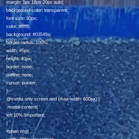
margin: 5px 18px 20px auto;
background-color: transparent;
font-size: 30px;
color: #ffffff;
background: #03549a;
border-radius: 100%;
width: 45px;
height: 40px;
border: none;
outline: none;
cursor: pointer;
}
@media only screen and (max-width: 600px) {
.modal-content{
left:10% !important;
}
#pban img{