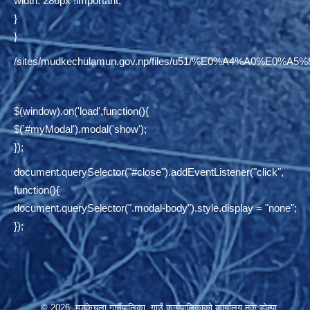
width: 286px !important;
}
}
/sites/mudkechulamun.gov.np/files/u51/%E0%A4%
$(window).on('load',function(){
$('#myModal').modal('show');
});
document.querySelector("#close").addEventListener("click",
function(){
document.querySelector(".modal-body").style.display = "none";
});
© 2026 मुड्केचुला गाउँपालिका, गाउँ कार्यपालिकाको कार्यालय,नर्कु,डोल्पा