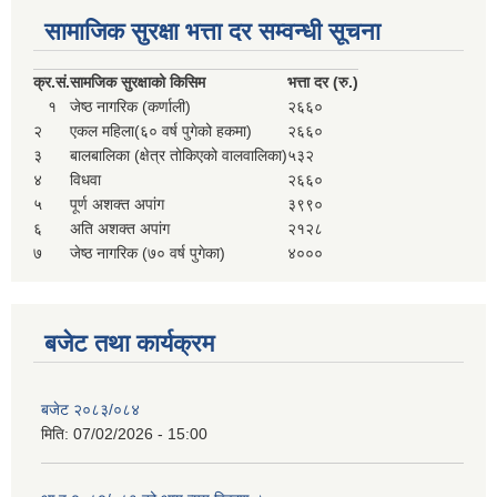
सहकारी, कृषि समुह नविकरण तथा कृषि फर्म/उद्योग सुचिकृत गर्ने बारे सूचना ।
सामाजिक सुरक्षा भत्ता दर सम्वन्धी सूचना
क्र.
सं.
सामजिक सुरक्षाको किसिम
भत्ता दर (रु.)
१
जेष्ठ नागरिक (कर्णाली)
२६६०
२
एकल महिला(६० वर्ष पुगेको हकमा)
२६६०
३
बालबालिका (क्षेत्र तोकिएको वालवालिका)
५३२
४
विधवा
२६६०
५
पूर्ण अशक्त अपांग
३९९०
६
अति अशक्त अपांग
२१२८
७
जेष्ठ नागरिक (७० वर्ष पुगेका)
४०००
मुड्केचुला गाउँपालिका स्थित आ व २०७८।०७९ काे लागि प्रधानमन्त्री राेजगार कार्यक्रममा प्रविष्ठ भएका व्यक्तिहरु
आ व २०७७।०७८ काे लागि प्रधानमन्त्री राेजगार कार्यक्रममा प्रविष्ठ भएका व्यक्तिहरु
बजेट तथा कार्यक्रम
मुड्केचुला गाउँपालिका स्थित आ व २०७६।०७७ मा प्रधानमन्त्री राेजगार कार्यक्रममा प्रविष्ठ भएका व्यक्तिहरु
बजेट २०८३/०८४
मिति:
07/02/2026 - 15:00
प्रधानमन्त्री राेजगार कार्यक्रम अन्तरगतका वेराेजगार व्यक्तीहरुकाे लागी सूचना