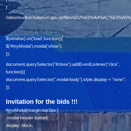
}
/sites/mudkechulamun.gov.np/files/u51/%E0%A4%AC
$(window).on('load',function(){
$('#myModal').modal('show');
});
document.querySelector("#close").addEventListener("click",
function(){
document.querySelector(".modal-body").style.display = "none";
});
Invitation for the bids !!!
#myModal{margin-top:0px;}
.modal-header button{
display: block;