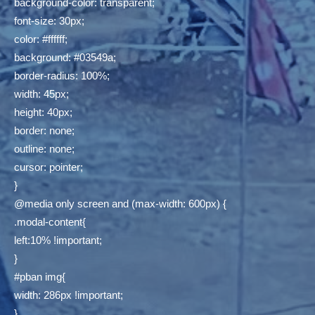
background-color: transparent;
font-size: 30px;
color: #ffffff;
background: #03549a;
border-radius: 100%;
width: 45px;
height: 40px;
border: none;
outline: none;
cursor: pointer;
}
@media only screen and (max-width: 600px) {
.modal-content{
left:10% !important;
}
#pban img{
width: 286px !important;
}