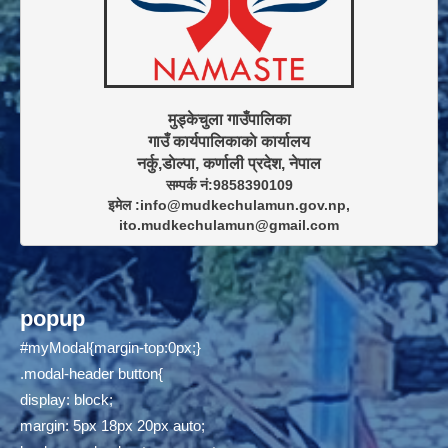
मुड्केचुला गाउँपालिका

गाउँ कार्यपालिकाकाे कार्यालय

सम्पर्क नं:9858390109

इमेल :info@mudkechulamun.gov.np,

ito.mudkechulamun@gmail.com
popup
#myModal{margin-top:0px;}
.modal-header button{
display: block;
margin: 5px 18px 20px auto;