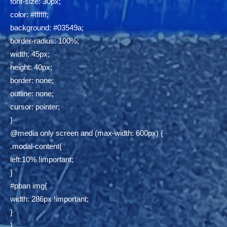
font-size: 30px;
color: #ffffff;
background: #03549a;
border-radius: 100%;
width: 45px;
height: 40px;
border: none;
outline: none;
cursor: pointer;
}
@media only screen and (max-width: 600px) {
.modal-content{
left:10% !important;
}
#pban img{
width: 286px !important;
}
}