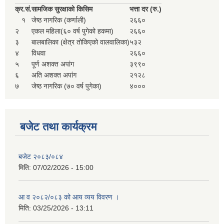
सहकारी, कृषि समुह नविकरण तथा कृषि फर्म/उद्योग सुचिकृत गर्ने बारे सूचना ।
क्र.
सं.
सामजिक सुरक्षाको किसिम
भत्ता दर (रु.)
१
जेष्ठ नागरिक (कर्णाली)
२६६०
२
एकल महिला(६० वर्ष पुगेको हकमा)
२६६०
३
बालबालिका (क्षेत्र तोकिएको वालवालिका)
५३२
४
विधवा
२६६०
५
पूर्ण अशक्त अपांग
३९९०
६
अति अशक्त अपांग
२१२८
७
जेष्ठ नागरिक (७० वर्ष पुगेका)
४०००
मुड्केचुला गाउँपालिका स्थित आ व २०७८।०७९ काे लागि प्रधानमन्त्री राेजगार कार्यक्रममा प्रविष्ठ भएका व्यक्तिहरु
बजेट तथा कार्यक्रम
आ व २०७७।०७८ काे लागि प्रधानमन्त्री राेजगार कार्यक्रममा प्रविष्ठ भएका व्यक्तिहरु
बजेट २०८३/०८४
मिति:
07/02/2026 - 15:00
मुड्केचुला गाउँपालिका स्थित आ व २०७६।०७७ मा प्रधानमन्त्री राेजगार कार्यक्रममा प्रविष्ठ भएका व्यक्तिहरु
आ व २०८२/०८३ को आय व्यय विवरण ।
मिति:
03/25/2026 - 13:11
प्रधानमन्त्री राेजगार कार्यक्रम अन्तरगतका वेराेजगार व्यक्तीहरुकाे लागी सूचना