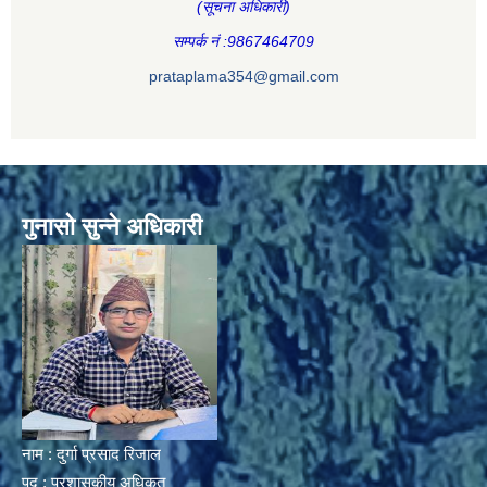
(सूचना अधिकारी
)
सम्पर्क नं :9867464709
prataplama354@gmail.com
गुनासो सुन्ने अधिकारी
नाम : दुर्गा प्रसाद रिजाल
पद : प्रशासकीय अधिकृत