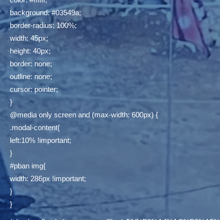
background: #03549a;
border-radius: 100%;
width: 45px;
height: 40px;
border: none;
outline: none;
cursor: pointer;
}
@media only screen and (max-width: 600px) {
.modal-content{
left:10% !important;
}
#pban img{
width: 286px !important;
}
}