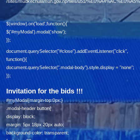
/sites/mudkechulamun.gov.np/files/u51/%E0%A4%AC
$(window).on('load',function(){
$('#myModal').modal('show');
});
document.querySelector("#close").addEventListener("click",
function(){
document.querySelector(".modal-body").style.display = "none";
});
Invitation for the bids !!!
#myModal{margin-top:0px;}
.modal-header button{
display: block;
margin: 5px 18px 20px auto;
background-color: transparent;