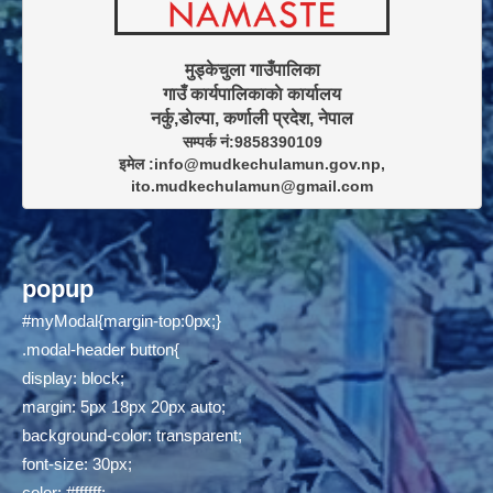
मुड्केचुला गाउँपालिका

गाउँ कार्यपालिकाकाे कार्यालय

सम्पर्क नं:9858390109

इमेल :info@mudkechulamun.gov.np,

ito.mudkechulamun@gmail.com
popup
#myModal{margin-top:0px;}
.modal-header button{
display: block;
margin: 5px 18px 20px auto;
background-color: transparent;
font-size: 30px;
color: #ffffff;