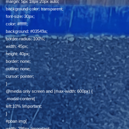
margin: 5px 18px 20px auto;
background-color: transparent;
font-size: 30px;
color: #ffffff;
background: #03549a;
border-radius: 100%;
width: 45px;
height: 40px;
border: none;
outline: none;
cursor: pointer;
}
@media only screen and (max-width: 600px) {
.modal-content{
left:10% !important;
}
#pban img{
width: 286px !important;