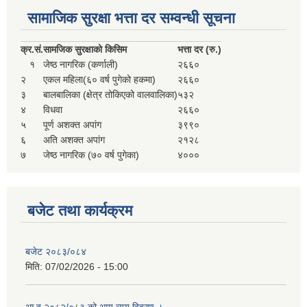
सहकारी, कृषि समुह नविकरण तथा कृषि फर्म/उद्योग सुचिकृत गर्ने बारे सूचना ।
सामाजिक सुरक्षा भत्ता दर सम्वन्धी सूचना
क्र.
सं.
सामजिक सुरक्षाको किसिम
भत्ता दर (रु.)
१
जेष्ठ नागरिक (कर्णाली)
२६६०
२
एकल महिला(६० वर्ष पुगेको हकमा)
२६६०
३
बालबालिका (क्षेत्र तोकिएको वालवालिका)
५३२
४
विधवा
२६६०
५
पूर्ण अशक्त अपांग
३९९०
६
अति अशक्त अपांग
२१२८
७
जेष्ठ नागरिक (७० वर्ष पुगेका)
४०००
मुड्केचुला गाउँपालिका स्थित आ व २०७८।०७९ काे लागि प्रधानमन्त्री राेजगार कार्यक्रममा प्रविष्ठ भएका व्यक्तिहरु
आ व २०७७।०७८ काे लागि प्रधानमन्त्री राेजगार कार्यक्रममा प्रविष्ठ भएका व्यक्तिहरु
बजेट तथा कार्यक्रम
मुड्केचुला गाउँपालिका स्थित आ व २०७६।०७७ मा प्रधानमन्त्री राेजगार कार्यक्रममा प्रविष्ठ भएका व्यक्तिहरु
बजेट २०८३/०८४
मिति:
07/02/2026 - 15:00
प्रधानमन्त्री राेजगार कार्यक्रम अन्तरगतका वेराेजगार व्यक्तीहरुकाे लागी सूचना