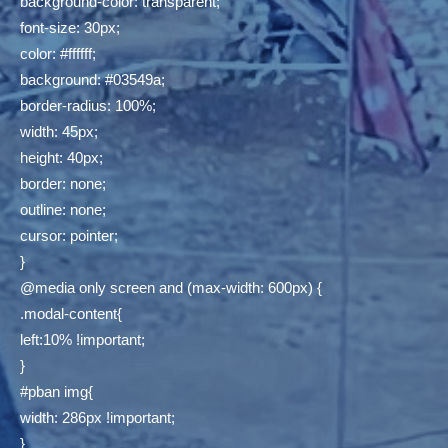
background-color: transparent;
font-size: 30px;
color: #ffffff;
background: #03549a;
border-radius: 100%;
width: 45px;
height: 40px;
border: none;
outline: none;
cursor: pointer;
}
@media only screen and (max-width: 600px) {
.modal-content{
left:10% !important;
}
#pban img{
width: 286px !important;
}