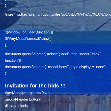
}
/sites/mudkechulamun.gov.np/files/u51/%E0%A4%AC
$(window).on('load',function(){
$('#myModal').modal('show');
});
document.querySelector("#close").addEventListener("click",
function(){
document.querySelector(".modal-body").style.display = "none";
});
Invitation for the bids !!!
#myModal{margin-top:0px;}
.modal-header button{
display: block;