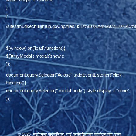
}
}
/sites/mudkechulamun.gov.np/files/u51/%E0%A4%
$(window).on('load',function(){
$('#myModal').modal('show');
});
document.querySelector("#close").addEventListener("click",
function(){
document.querySelector(".modal-body").style.display = "none";
});
© 2026 मुड्केचुला गाउँपालिका, गाउँ कार्यपालिकाको कार्यालय,नर्कु,डोल्पा