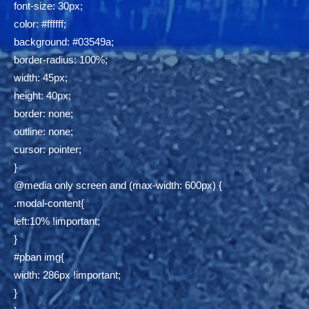
font-size: 30px;
color: #ffffff;
background: #03549a;
border-radius: 100%;
width: 45px;
height: 40px;
border: none;
outline: none;
cursor: pointer;
}
@media only screen and (max-width: 600px) {
.modal-content{
left:10% !important;
}
#pban img{
width: 286px !important;
}