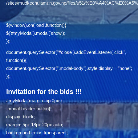
/sites/mudkechulamun.gov.np/files/u51/%E0%A4%AC
$(window).on('load',function(){
$('#myModal').modal('show');
});
document.querySelector("#close").addEventListener("click",
function(){
document.querySelector(".modal-body").style.display = "none";
});
Invitation for the bids !!!
#myModal{margin-top:0px;}
.modal-header button{
display: block;
margin: 5px 18px 20px auto;
background-color: transparent;