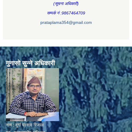
(सूचना अधिकारी
)
सम्पर्क नं :9867464709
prataplama354@gmail.com
गुनासो सुन्ने अधिकारी
नाम : दुर्गा प्रसाद रिजाल