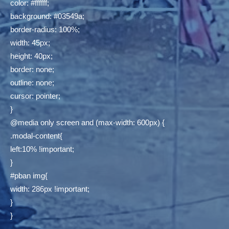
color: #ffffff;
background: #03549a;
border-radius: 100%;
width: 45px;
height: 40px;
border: none;
outline: none;
cursor: pointer;
}
@media only screen and (max-width: 600px) {
.modal-content{
left:10% !important;
}
#pban img{
width: 286px !important;
}
}