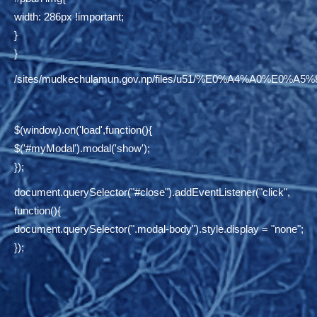
width: 286px !important;
}
}
/sites/mudkechulamun.gov.np/files/u51/%E0%A4%
$(window).on('load',function(){
$('#myModal').modal('show');
});
document.querySelector("#close").addEventListener("click",
function(){
document.querySelector(".modal-body").style.display = "none";
});