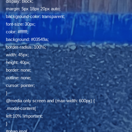
display: block;
margin: 5px 18px 20px auto;
background-color: transparent;
font-size: 30px;
color: #ffffff;
background: #03549a;
border-radius: 100%;
width: 45px;
height: 40px;
border: none;
outline: none;
cursor: pointer;
}
@media only screen and (max-width: 600px) {
.modal-content{
left:10% !important;
}
#pban img{