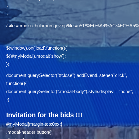
}
}
/sites/mudkechulamun.gov.np/files/u51/%E0%A4%AC
$(window).on('load',function(){
$('#myModal').modal('show');
});
document.querySelector("#close").addEventListener("click",
function(){
document.querySelector(".modal-body").style.display = "none";
});
Invitation for the bids !!!
#myModal{margin-top:0px;}
.modal-header button{