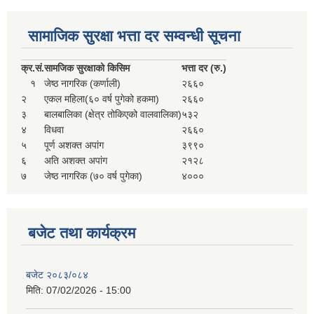
सहकारी, कृषि समुह नविकरण तथा कृषि फर्म/उद्योग सुचिकृत गर्ने बारे सूचना ।
सामाजिक सुरक्षा भत्ता दर सम्वन्धी सूचना
क्र.
सं.
सामजिक सुरक्षाको किसिम
भत्ता दर (रु.)
१
जेष्ठ नागरिक (कर्णाली)
२६६०
२
एकल महिला(६० वर्ष पुगेको हकमा)
२६६०
३
बालबालिका (क्षेत्र तोकिएको वालवालिका)
५३२
४
विधवा
२६६०
५
पूर्ण अशक्त अपांग
३९९०
६
अति अशक्त अपांग
२१२८
मुड्केचुला गाउँपालिका स्थित आ व २०७८।०७९ काे लागि प्रधानमन्त्री राेजगार कार्यक्रममा प्रविष्ठ भएका व्यक्तिहरु
७
जेष्ठ नागरिक (७० वर्ष पुगेका)
४०००
आ व २०७७।०७८ काे लागि प्रधानमन्त्री राेजगार कार्यक्रममा प्रविष्ठ भएका व्यक्तिहरु
बजेट तथा कार्यक्रम
मुड्केचुला गाउँपालिका स्थित आ व २०७६।०७७ मा प्रधानमन्त्री राेजगार कार्यक्रममा प्रविष्ठ भएका व्यक्तिहरु
बजेट २०८३/०८४
मिति:
07/02/2026 - 15:00
प्रधानमन्त्री राेजगार कार्यक्रम अन्तरगतका वेराेजगार व्यक्तीहरुकाे लागी सूचना