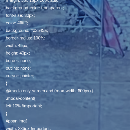
margin: 5px 18px 20px auto;
background-color: transparent;
font-size: 30px;
color: #ffffff;
background: #03549a;
border-radius: 100%;
width: 45px;
height: 40px;
border: none;
outline: none;
cursor: pointer;
}
@media only screen and (max-width: 600px) {
.modal-content{
left:10% !important;
}
#pban img{
width: 286px !important;