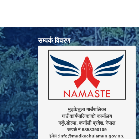
सम्पर्क विवरण
मुड्केचुला गाउँपालिका

गाउँ कार्यपालिकाकाे कार्यालय

सम्पर्क नं:9858390109

इमेल :info@mudkechulamun.gov.np,
