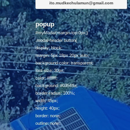
ito.mudkechulamun@gmail.com
popup
#myModal{margin-top:0px;}
.modal-header button{
display: block;
margin: 5px 18px 20px auto;
background-color: transparent;
font-size: 30px;
color: #ffffff;
background: #03549a;
border-radius: 100%;
width: 45px;
height: 40px;
border: none;
outline: none;