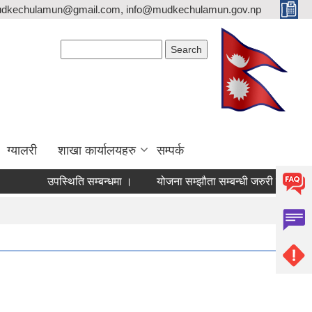
mudkechulamun@gmail.com, info@mudkechulamun.gov.np
Search form
Search
ग्यालरी
शाखा कार्यालयहरु
सम्पर्क
ति सम्बन्धमा ।
योजना सम्झौता सम्बन्धी जरुरी सूचना ।
व्यवशाय दर्त