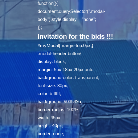
function(){
document.querySelector(".modal-
body").style.display = "none";
});
Invitation for the bids !!!
#myModal{margin-top:0px;}
.modal-header button{
display: block;
margin: 5px 18px 20px auto;
background-color: transparent;
font-size: 30px;
color: #ffffff;
background: #03549a;
border-radius: 100%;
width: 45px;
height: 40px;
border: none;