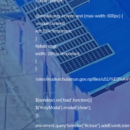
cursor: pointer;
}
@media only screen and (max-width: 600px) {
.modal-content{
left:10% !important;
}
#pban img{
width: 286px !important;
}
}
/sites/mudkechulamun.gov.np/files/u5
$(window).on('load',function(){
$('#myModal').modal('show');
});
document.querySelector("#close").addEventListene