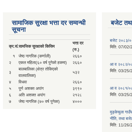
सामाजिक सुरक्षा भत्ता दर सम्वन्धी
बजेट तथा
सूचना
बजेट २०८३/
भत्ता दर
क्र.
सं.
सामजिक सुरक्षाको किसिम
मिति:
07/02/
(रु.)
१
जेष्ठ नागरिक (कर्णाली)
२६६०
२
एकल महिला(६० वर्ष पुगेको हकमा)
२६६०
आ व २०८२/०८
बालबालिका (क्षेत्र तोकिएको
मिति:
03/25/
३
५३२
वालवालिका)
४
विधवा
२६६०
आ व २०८१/०८
५
पूर्ण अशक्त अपांग
३९९०
मिति:
03/25/
६
अति अशक्त अपांग
२१२८
७
जेष्ठ नागरिक (७० वर्ष पुगेका)
४०००
मुड्केचुला गा
नीति, तथा बजेट
मिति:
11/26/