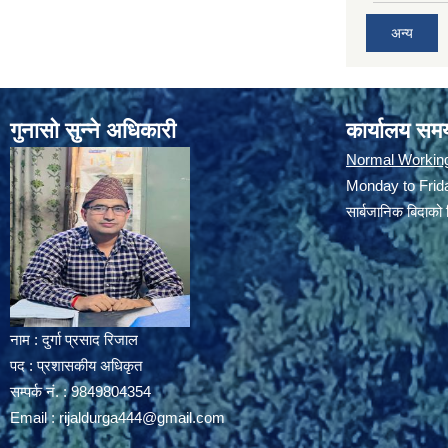
अन्य
गुनासो सुन्ने अधिकारी
कार्यालय सम
Normal Workin
Monday to Frida
सार्बजानिक बिदाको 
नाम : दुर्गा प्रसाद रिजाल
पद : प्रशासकीय अधिकृत
सम्पर्क नं. : 9849804354
Email :
rijaldurga444@gmail.com