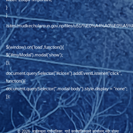
}
}
/sites/mudkechulamun.gov.np/files/u51/%E0%A4%
$(window).on('load',function(){
$('#myModal').modal('show');
});
document.querySelector("#close").addEventListener("click",
function(){
document.querySelector(".modal-body").style.display = "none";
});
© 2026 मुड्केचुला गाउँपालिका, गाउँ कार्यपालिकाको कार्यालय,नर्कु,डोल्पा