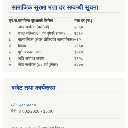
सहकारी, कृषि समुह नविकरण तथा कृषि फर्म/उद्योग सुचिकृत गर्ने बारे सूचना ।
सामाजिक सुरक्षा भत्ता दर सम्वन्धी सूचना
क्र.
सं.
सामजिक सुरक्षाको किसिम
भत्ता दर (रु.)
१
जेष्ठ नागरिक (कर्णाली)
२६६०
२
एकल महिला(६० वर्ष पुगेको हकमा)
२६६०
३
बालबालिका (क्षेत्र तोकिएको वालवालिका)
५३२
४
विधवा
२६६०
५
पूर्ण अशक्त अपांग
३९९०
६
अति अशक्त अपांग
२१२८
७
जेष्ठ नागरिक (७० वर्ष पुगेका)
४०००
मुड्केचुला गाउँपालिका स्थित आ व २०७८।०७९ काे लागि प्रधानमन्त्री राेजगार कार्यक्रममा प्रविष्ठ भएका व्यक्तिहरु
आ व २०७७।०७८ काे लागि प्रधानमन्त्री राेजगार कार्यक्रममा प्रविष्ठ भएका व्यक्तिहरु
बजेट तथा कार्यक्रम
मुड्केचुला गाउँपालिका स्थित आ व २०७६।०७७ मा प्रधानमन्त्री राेजगार कार्यक्रममा प्रविष्ठ भएका व्यक्तिहरु
बजेट २०८३/०८४
मिति:
07/02/2026 - 15:00
प्रधानमन्त्री राेजगार कार्यक्रम अन्तरगतका वेराेजगार व्यक्तीहरुकाे लागी सूचना