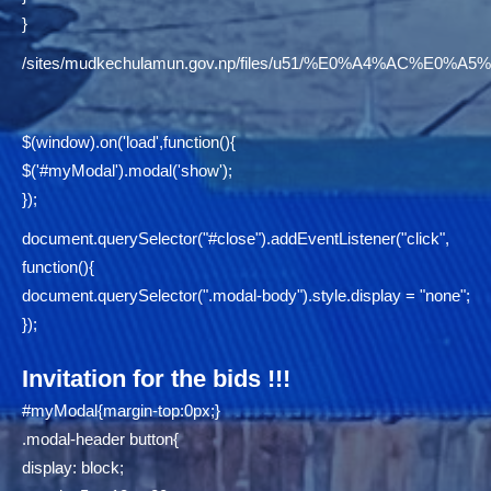
}
/sites/mudkechulamun.gov.np/files/u51/%E0%A4%AC
$(window).on('load',function(){
$('#myModal').modal('show');
});
document.querySelector("#close").addEventListener("click",
function(){
document.querySelector(".modal-body").style.display = "none";
});
Invitation for the bids !!!
#myModal{margin-top:0px;}
.modal-header button{
display: block;