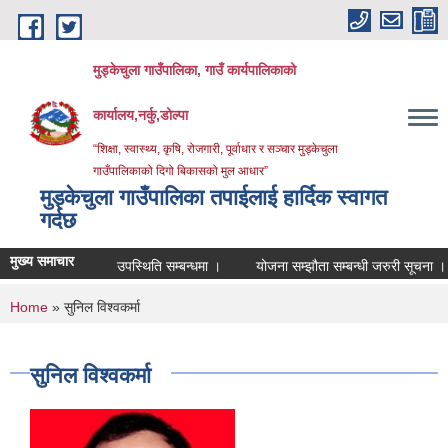
Skip to main content
मुड्केचुला गाउँपालिका, गाउँ कार्यपालिकाको
कार्यालय,नर्कु,डोल्पा
“शिक्षा, स्वास्थ्य, कृषि, रोजगारी, पूर्वाधार र सञ्चार मुड्केचुला
गाउँपालिकाको दिगो बिकासको मुल आधार”
मुड्केचुला गाउँपालिका तपाईलाई हार्दिक स्वागत
गर्दछ
मुख्य समाचार
उपस्थिति सम्बन्धमा ।
योजना सम्झौता सम्बन्धी जरुरी सूचना ।
व्
You are here
Home
» सुनिल विश्‍वक‍र्मा
सुनिल विश्‍वक‍र्मा