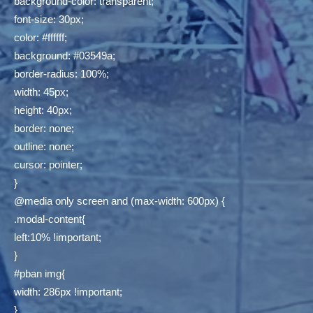
background-color: transparent;
font-size: 30px;
color: #ffffff;
background: #03549a;
border-radius: 100%;
width: 45px;
height: 40px;
border: none;
outline: none;
cursor: pointer;
}
@media only screen and (max-width: 600px) {
.modal-content{
left:10% !important;
}
#pban img{
width: 286px !important;
}