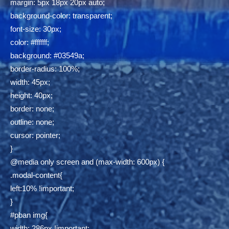
margin: 5px 18px 20px auto;
background-color: transparent;
font-size: 30px;
color: #ffffff;
background: #03549a;
border-radius: 100%;
width: 45px;
height: 40px;
border: none;
outline: none;
cursor: pointer;
}
@media only screen and (max-width: 600px) {
.modal-content{
left:10% !important;
}
#pban img{
width: 286px !important;