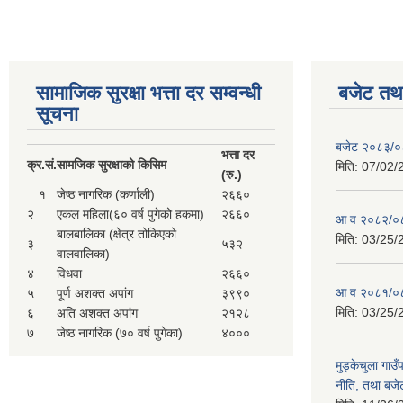
सामाजिक सुरक्षा भत्ता दर सम्वन्धी
बजेट तथा
सूचना
बजेट २०८३/
भत्ता दर
क्र.
सं.
सामजिक सुरक्षाको किसिम
मिति:
07/02/
(रु.)
१
जेष्ठ नागरिक (कर्णाली)
२६६०
२
एकल महिला(६० वर्ष पुगेको हकमा)
२६६०
आ व २०८२/०८
बालबालिका (क्षेत्र तोकिएको
मिति:
03/25/
३
५३२
वालवालिका)
४
विधवा
२६६०
आ व २०८१/०८
५
पूर्ण अशक्त अपांग
३९९०
मिति:
03/25/
६
अति अशक्त अपांग
२१२८
७
जेष्ठ नागरिक (७० वर्ष पुगेका)
४०००
मुड्केचुला गा
नीति, तथा बजेट