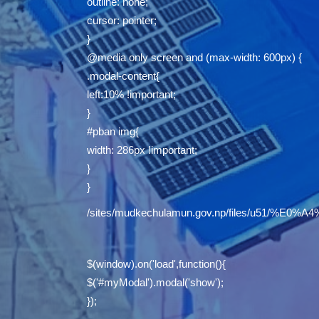
outline: none;
cursor: pointer;
}
@media only screen and (max-width: 600px) {
.modal-content{
left:10% !important;
}
#pban img{
width: 286px !important;
}
}
/sites/mudkechulamun.gov.np/files/u5
$(window).on('load',function(){
$('#myModal').modal('show');
});