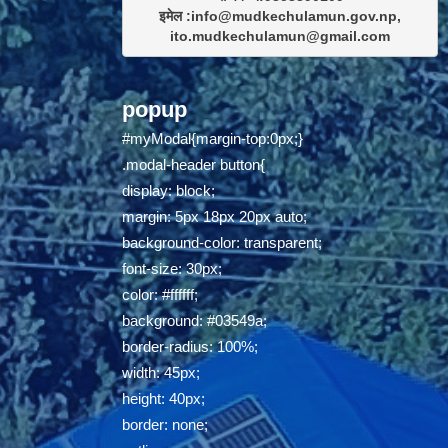
इमेल :info@mudkechulamun.gov.np,

ito.mudkechulamun@gmail.com
popup
#myModal{margin-top:0px;}
.modal-header button{
display: block;
margin: 5px 18px 20px auto;
background-color: transparent;
font-size: 30px;
color: #ffffff;
background: #03549a;
border-radius: 100%;
width: 45px;
height: 40px;
border: none;