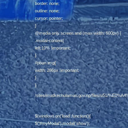
border: none;
outline: none;
cursor: pointer;
}
@media only screen and (max-width: 600px) {
.modal-content{
left:10% !important;
}
#pban img{
width: 286px !important;
}
}
/sites/mudkechulamun.gov.np/files/
$(window).on('load',function(){
$('#myModal').modal('show');