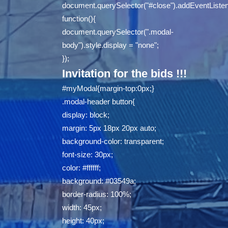
document.querySelector("#close").addEventListene
function(){
document.querySelector(".modal-
body").style.display = "none";
});
Invitation for the bids !!!
#myModal{margin-top:0px;}
.modal-header button{
display: block;
margin: 5px 18px 20px auto;
background-color: transparent;
font-size: 30px;
color: #ffffff;
background: #03549a;
border-radius: 100%;
width: 45px;
height: 40px;