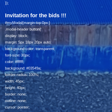
});
Invitation for the bids !!!
#myModal{margin-top:0px;}
.modal-header button{
display: block;
margin: 5px 18px 20px auto;
background-color: transparent;
font-size: 30px;
color: #ffffff;
background: #03549a;
border-radius: 100%;
width: 45px;
height: 40px;
border: none;
outline: none;
cursor: pointer;