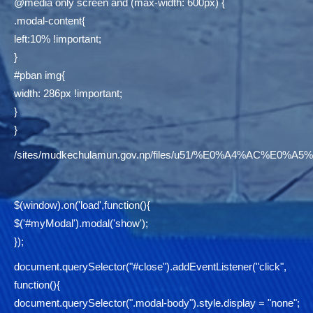
@media only screen and (max-width: 600px) {
.modal-content{
left:10% !important;
}
#pban img{
width: 286px !important;
}
}
/sites/mudkechulamun.gov.np/files/u51/%E0%A4%AC
$(window).on('load',function(){
$('#myModal').modal('show');
});
document.querySelector("#close").addEventListener("click",
function(){
document.querySelector(".modal-body").style.display = "none";