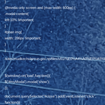
}
@media only screen and (max-width: 600px) {
.modal-content{
left:10% !important;
}
#pban img{
width: 286px !important;
}
}
/sites/mudkechulamun.gov.np/files/u51/%E0%A4%
$(window).on('load',function(){
$('#myModal').modal('show');
});
document.querySelector("#close").addEventListener("click",
function(){