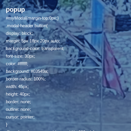
popup
#myModal{margin-top:0px;}
.modal-header button{
display: block;
margin: 5px 18px 20px auto;
background-color: transparent;
font-size: 30px;
color: #ffffff;
background: #03549a;
border-radius: 100%;
width: 45px;
height: 40px;
border: none;
outline: none;
cursor: pointer;
}