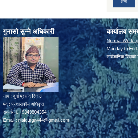
अन्य
गुनासो सुन्ने अधिकारी
कार्यालय सम
Normal Workin
Monday to Frida
सार्बजानिक बिदाको 
नाम : दुर्गा प्रसाद रिजाल
पद : प्रशासकीय अधिकृत
सम्पर्क नं. : 9849804354
Email :
rijaldurga444@gmail.com