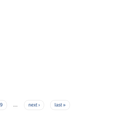
9
…
next ›
last »