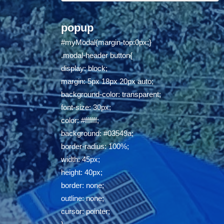
popup
#myModal{margin-top:0px;}
.modal-header button{
display: block;
margin: 5px 18px 20px auto;
background-color: transparent;
font-size: 30px;
color: #ffffff;
background: #03549a;
border-radius: 100%;
width: 45px;
height: 40px;
border: none;
outline: none;
cursor: pointer;