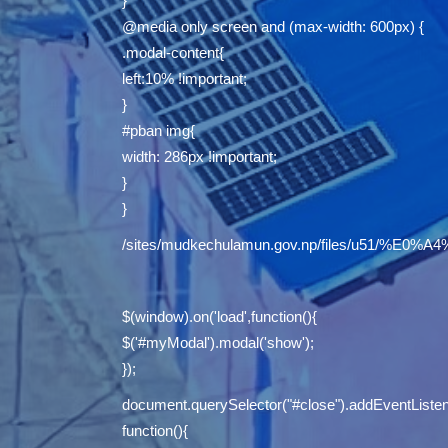
}
@media only screen and (max-width: 600px) {
.modal-content{
left:10% !important;
}
#pban img{
width: 286px !important;
}
}
/sites/mudkechulamun.gov.np/files/u5
$(window).on('load',function(){
$('#myModal').modal('show');
});
document.querySelector("#close").addEventListene
function(){