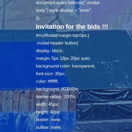
document.querySelector(".modal-
body").style.display = "none";
});
Invitation for the bids !!!
#myModal{margin-top:0px;}
.modal-header button{
display: block;
margin: 5px 18px 20px auto;
background-color: transparent;
font-size: 30px;
color: #ffffff;
background: #03549a;
border-radius: 100%;
width: 45px;
height: 40px;
border: none;
outline: none;