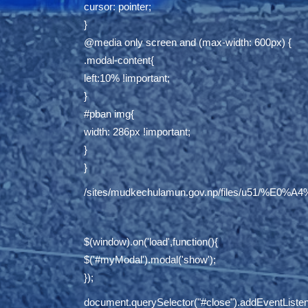
cursor: pointer;
}
@media only screen and (max-width: 600px) {
.modal-content{
left:10% !important;
}
#pban img{
width: 286px !important;
}
}
/sites/mudkechulamun.gov.np/files/
$(window).on('load',function(){
$('#myModal').modal('show');
});
document.querySelector("#close").addEventListene