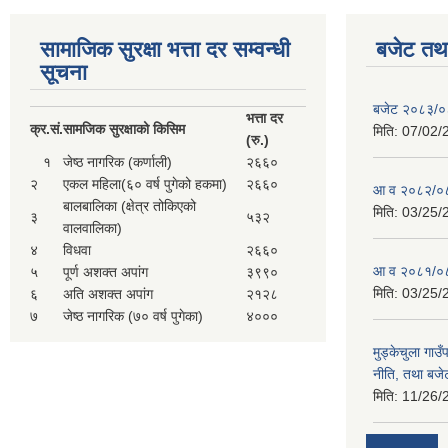
सामाजिक सुरक्षा भत्ता दर सम्वन्धी
बजेट तथा
सूचना
बजेट २०८३/
भत्ता दर
क्र.
सं.
सामजिक सुरक्षाको किसिम
मिति:
07/02/
(रु.)
१
जेष्ठ नागरिक (कर्णाली)
२६६०
२
एकल महिला(६० वर्ष पुगेको हकमा)
२६६०
आ व २०८२/०८
बालबालिका (क्षेत्र तोकिएको
मिति:
03/25/
३
५३२
वालवालिका)
४
विधवा
२६६०
आ व २०८१/०८
५
पूर्ण अशक्त अपांग
३९९०
मिति:
03/25/
६
अति अशक्त अपांग
२१२८
७
जेष्ठ नागरिक (७० वर्ष पुगेका)
४०००
मुड्केचुला गा
नीति, तथा बजेट
मिति:
11/26/