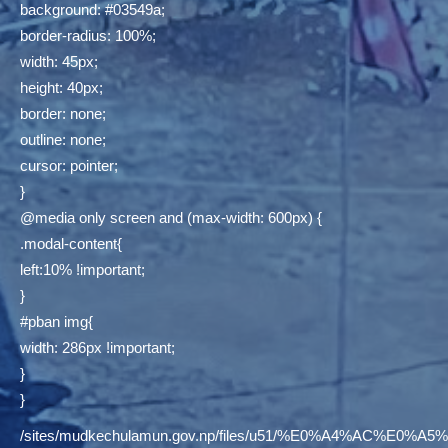
background: #03549a;
border-radius: 100%;
width: 45px;
height: 40px;
border: none;
outline: none;
cursor: pointer;
}
@media only screen and (max-width: 600px) {
.modal-content{
left:10% !important;
}
#pban img{
width: 286px !important;
}
}
/sites/mudkechulamun.gov.np/files/u51/%E0%A4%AC