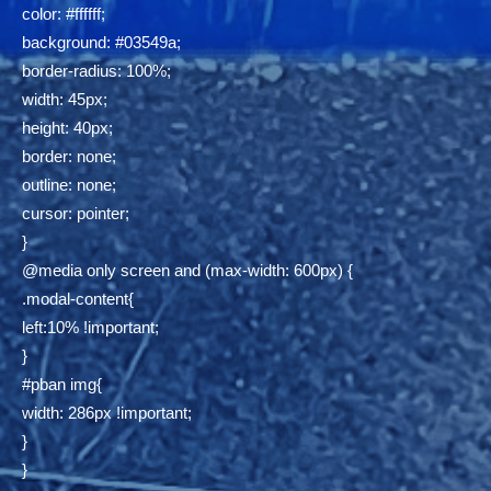
color: #ffffff;
background: #03549a;
border-radius: 100%;
width: 45px;
height: 40px;
border: none;
outline: none;
cursor: pointer;
}
@media only screen and (max-width: 600px) {
.modal-content{
left:10% !important;
}
#pban img{
width: 286px !important;
}
}