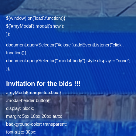
$(window).on('load',function(){
$('#myModal').modal('show');
});
document.querySelector("#close").addEventListener("click",
function(){
document.querySelector(".modal-body").style.display = "none";
});
Invitation for the bids !!!
#myModal{margin-top:0px;}
.modal-header button{
display: block;
margin: 5px 18px 20px auto;
background-color: transparent;
font-size: 30px;