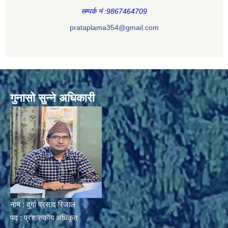
सम्पर्क नं :9867464709
prataplama354@gmail.com
गुनासो सुन्ने अधिकारी
नाम : दुर्गा प्रसाद रिजाल
पद : प्रशासकीय अधिकृत