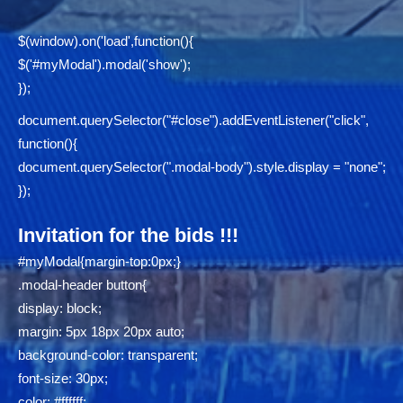
$(window).on('load',function(){
$('#myModal').modal('show');
});
document.querySelector("#close").addEventListener("click",
function(){
document.querySelector(".modal-body").style.display = "none";
});
Invitation for the bids !!!
#myModal{margin-top:0px;}
.modal-header button{
display: block;
margin: 5px 18px 20px auto;
background-color: transparent;
font-size: 30px;
color: #ffffff;