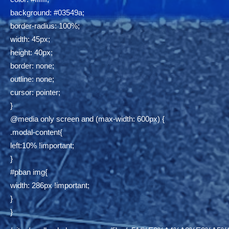
background: #03549a;
border-radius: 100%;
width: 45px;
height: 40px;
border: none;
outline: none;
cursor: pointer;
}
@media only screen and (max-width: 600px) {
.modal-content{
left:10% !important;
}
#pban img{
width: 286px !important;
}
}