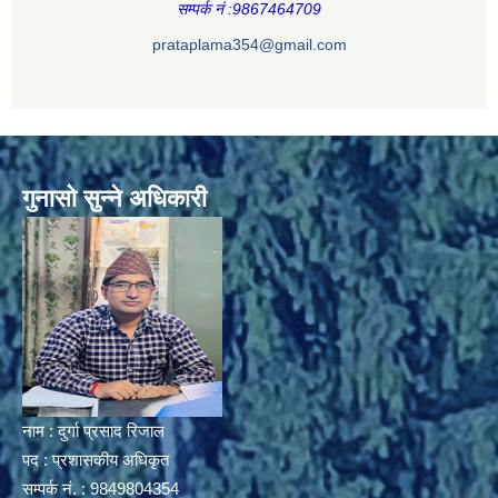
सम्पर्क नं :9867464709
prataplama354@gmail.com
गुनासो सुन्ने अधिकारी
नाम : दुर्गा प्रसाद रिजाल
पद : प्रशासकीय अधिकृत
सम्पर्क नं. : 9849804354