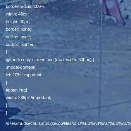
border-radius: 100%;
width: 45px;
height: 40px;
border: none;
outline: none;
cursor: pointer;
}
@media only screen and (max-width: 600px) {
.modal-content{
left:10% !important;
}
#pban img{
width: 286px !important;
}
}
/sites/mudkechulamun.gov.np/files/u51/%E0%A4%AC