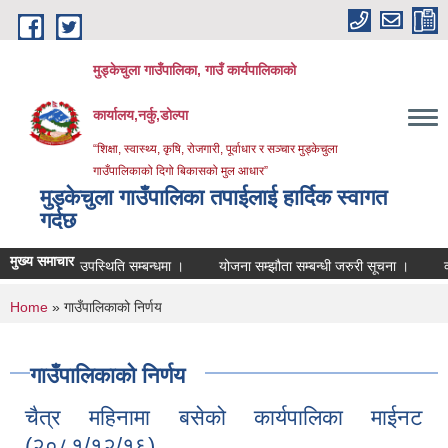
Skip to main content
मुड्केचुला गाउँपालिका, गाउँ कार्यपालिकाको
कार्यालय,नर्कु,डोल्पा
“शिक्षा, स्वास्थ्य, कृषि, रोजगारी, पूर्वाधार र सञ्चार मुड्केचुला
गाउँपालिकाको दिगो बिकासको मुल आधार”
मुड्केचुला गाउँपालिका तपाईलाई हार्दिक स्वागत
गर्दछ
मुख्य समाचार
उपस्थिति सम्बन्धमा ।
योजना सम्झौता सम्बन्धी जरुरी सूचना ।
व्यवशाय द
You are here
Home
» गाउँपालिकाको निर्णय
गाउँपालिकाको निर्णय
चैत्र महिनामा बसेको कार्यपालिका माईनट
(२०८१/१२/१६)