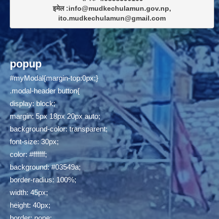
इमेल :info@mudkechulamun.gov.np,

ito.mudkechulamun@gmail.com
popup
#myModal{margin-top:0px;}
.modal-header button{
display: block;
margin: 5px 18px 20px auto;
background-color: transparent;
font-size: 30px;
color: #ffffff;
background: #03549a;
border-radius: 100%;
width: 45px;
height: 40px;
border: none;