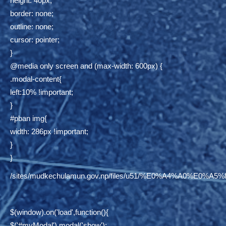
height: 40px;
border: none;
outline: none;
cursor: pointer;
}
@media only screen and (max-width: 600px) {
.modal-content{
left:10% !important;
}
#pban img{
width: 286px !important;
}
}
/sites/mudkechulamun.gov.np/files/u51/%E0%A4%
$(window).on('load',function(){
$('#myModal').modal('show');