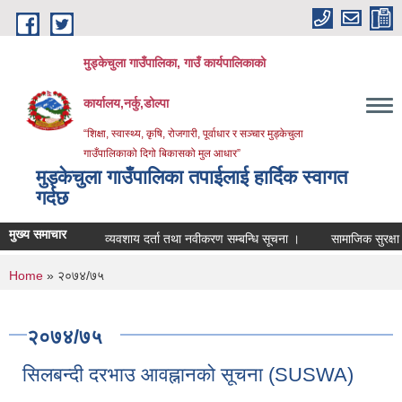
Skip to main content
मुड्केचुला गाउँपालिका, गाउँ कार्यपालिकाको
कार्यालय,नर्कु,डोल्पा
“शिक्षा, स्वास्थ्य, कृषि, रोजगारी, पूर्वाधार र सञ्चार मुड्केचुला
गाउँपालिकाको दिगो बिकासको मुल आधार”
मुड्केचुला गाउँपालिका तपाईलाई हार्दिक स्वागत
गर्दछ
मुख्य समाचार
व्यवशाय दर्ता तथा नवीकरण सम्बन्धि सूचना ।
सामाजिक सुरक्षा भत्ता पर
You are here
Home
» २०७४/७५
२०७४/७५
सिलबन्दी दरभाउ आवह्नानको सूचना (SUSWA)