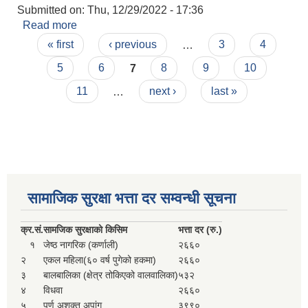
Submitted on:
Thu, 12/29/2022 - 17:36
सहकारी, कृषि समुह नविकरण तथा कृषि फर्म/उद्योग सुचिकृत गर्ने बारे सूचना ।
Read more
about SUSWA कार्यक्रम अन्तर्गत वास प्राविधिक तथा
Pages
सामाजिक परिचालकको अन्तिम नतिजा प्रकाशन सम्वन्धमा ।
« first
‹ previous
…
3
4
5
6
7
8
9
10
11
…
next ›
last »
मुड्केचुला गाउँपालिका स्थित आ व २०७८।०७९ काे लागि प्रधानमन्त्री राेजगार कार्यक्रममा प्रविष्ठ भएका व्यक्तिहरु
सामाजिक सुरक्षा भत्ता दर सम्वन्धी सूचना
आ व २०७७।०७८ काे लागि प्रधानमन्त्री राेजगार कार्यक्रममा प्रविष्ठ भएका व्यक्तिहरु
क्र.
सं.
सामजिक सुरक्षाको किसिम
भत्ता दर (रु.)
१
जेष्ठ नागरिक (कर्णाली)
२६६०
मुड्केचुला गाउँपालिका स्थित आ व २०७६।०७७ मा प्रधानमन्त्री राेजगार कार्यक्रममा प्रविष्ठ भएका व्यक्तिहरु
२
एकल महिला(६० वर्ष पुगेको हकमा)
२६६०
३
बालबालिका (क्षेत्र तोकिएको वालवालिका)
५३२
४
विधवा
२६६०
प्रधानमन्त्री राेजगार कार्यक्रम अन्तरगतका वेराेजगार व्यक्तीहरुकाे लागी सूचना
५
पूर्ण अशक्त अपांग
३९९०