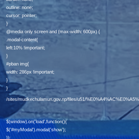
outline: none;
cursor: pointer;
}
@media only screen and (max-width: 600px) {
.modal-content{
left:10% !important;
}
#pban img{
width: 286px !important;
}
}
/sites/mudkechulamun.gov.np/files/u51/%E0%A4%AC
$(window).on('load',function(){
$('#myModal').modal('show');
});