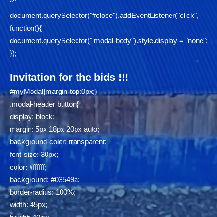
document.querySelector("#close").addEventListener("click",
function(){
document.querySelector(".modal-body").style.display = "none";
});
Invitation for the bids !!!
#myModal{margin-top:0px;}
.modal-header button{
display: block;
margin: 5px 18px 20px auto;
background-color: transparent;
font-size: 30px;
color: #ffffff;
background: #03549a;
border-radius: 100%;
width: 45px;