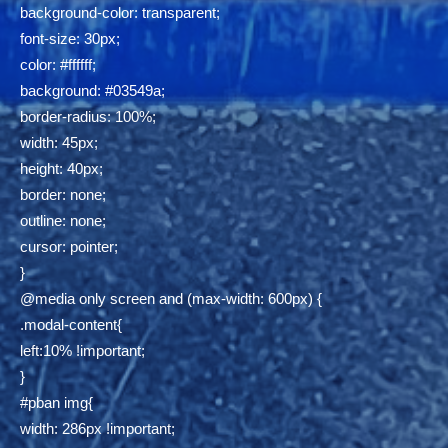
background-color: transparent;
font-size: 30px;
color: #ffffff;
background: #03549a;
border-radius: 100%;
width: 45px;
height: 40px;
border: none;
outline: none;
cursor: pointer;
}
@media only screen and (max-width: 600px) {
.modal-content{
left:10% !important;
}
#pban img{
width: 286px !important;