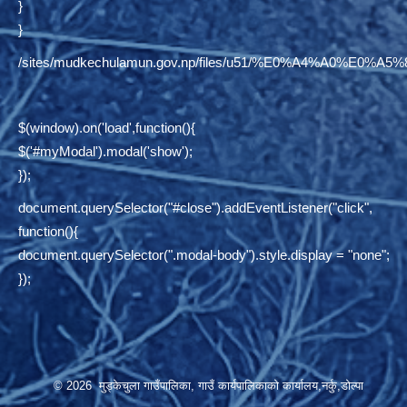
}
}
/sites/mudkechulamun.gov.np/files/u51/%E0%A4%
$(window).on('load',function(){
$('#myModal').modal('show');
});
document.querySelector("#close").addEventListener("click",
function(){
document.querySelector(".modal-body").style.display = "none";
});
© 2026 मुड्केचुला गाउँपालिका, गाउँ कार्यपालिकाको कार्यालय,नर्कु,डोल्पा