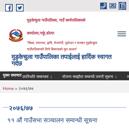
Skip to main content
मुड्केचुला गाउँपालिका, गाउँ कार्यपालिकाको
कार्यालय,नर्कु,डोल्पा
“शिक्षा, स्वास्थ्य, कृषि, रोजगारी, पूर्वाधार र सञ्चार मुड्केचुला
गाउँपालिकाको दिगो बिकासको मुल आधार”
मुड्केचुला गाउँपालिका तपाईलाई हार्दिक स्वागत
गर्दछ
मुख्य समाचार
उपस्थिति सम्बन्धमा ।
योजना सम्झौता सम्बन्धी जरुरी सूचना ।
व्यवशाय दर
You are here
Home
» २०७६/७७
२०७६/७७
११ औं गाउँसभा सञ्चालन सम्वन्धी सूचना