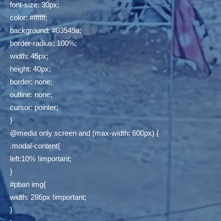
font-size: 30px;
color: #ffffff;
background: #03549a;
border-radius: 100%;
width: 45px;
height: 40px;
border: none;
outline: none;
cursor: pointer;
}
@media only screen and (max-width: 600px) {
.modal-content{
left:10% !important;
}
#pban img{
width: 286px !important;
}