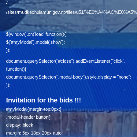
}
/sites/mudkechulamun.gov.np/files/u51/%E0%A4%AC
$(window).on('load',function(){
$('#myModal').modal('show');
});
document.querySelector("#close").addEventListener("click",
function(){
document.querySelector(".modal-body").style.display = "none";
});
Invitation for the bids !!!
#myModal{margin-top:0px;}
.modal-header button{
display: block;
margin: 5px 18px 20px auto;