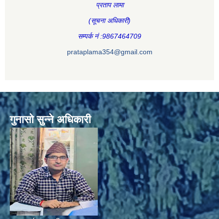
प्रताप लामा
(सूचना अधिकारी
)
सम्पर्क नं :9867464709
prataplama354@gmail.com
गुनासो सुन्ने अधिकारी