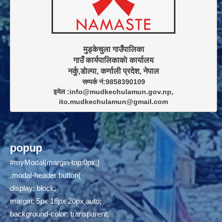
मुड्केचुला गाउँपालिका

गाउँ कार्यपालिकाकाे कार्यालय

सम्पर्क नं:9858390109

इमेल :info@mudkechulamun.gov.np,

ito.mudkechulamun@gmail.com
popup
#myModal{margin-top:0px;}
.modal-header button{
display: block;
margin: 5px 18px 20px auto;
background-color: transparent;