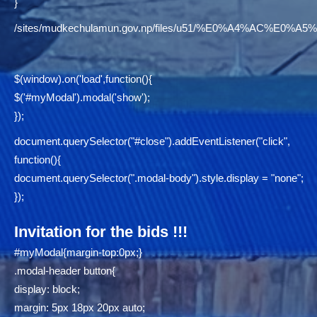
}
/sites/mudkechulamun.gov.np/files/u51/%E0%A4%AC
$(window).on('load',function(){
$('#myModal').modal('show');
});
document.querySelector("#close").addEventListener("click",
function(){
document.querySelector(".modal-body").style.display = "none";
});
Invitation for the bids !!!
#myModal{margin-top:0px;}
.modal-header button{
display: block;
margin: 5px 18px 20px auto;