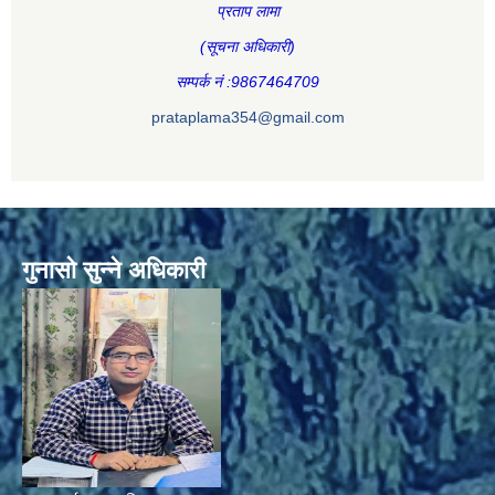
प्रताप लामा
(सूचना अधिकारी
)
सम्पर्क नं :9867464709
prataplama354@gmail.com
गुनासो सुन्ने अधिकारी