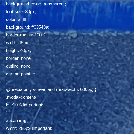
background-color: transparent;
font-size: 30px;
color: #ffffff;
background: #03549a;
border-radius: 100%;
width: 45px;
height: 40px;
border: none;
outline: none;
cursor: pointer;
}
@media only screen and (max-width: 600px) {
.modal-content{
left:10% !important;
}
#pban img{
width: 286px !important;