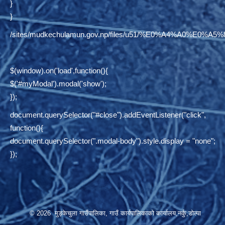
}
}
/sites/mudkechulamun.gov.np/files/u51/%E0%A4%
$(window).on('load',function(){
$('#myModal').modal('show');
});
document.querySelector("#close").addEventListener("click",
function(){
document.querySelector(".modal-body").style.display = "none";
});
© 2026 मुड्केचुला गाउँपालिका, गाउँ कार्यपालिकाको कार्यालय,नर्कु,डोल्पा