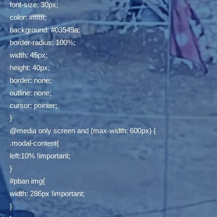
font-size: 30px;
color: #ffffff;
background: #03549a;
border-radius: 100%;
width: 45px;
height: 40px;
border: none;
outline: none;
cursor: pointer;
}
@media only screen and (max-width: 600px) {
.modal-content{
left:10% !important;
}
#pban img{
width: 286px !important;
}