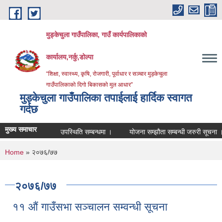
Skip to main content
मुड्केचुला गाउँपालिका, गाउँ कार्यपालिकाको
कार्यालय,नर्कु,डोल्पा
“शिक्षा, स्वास्थ्य, कृषि, रोजगारी, पूर्वाधार र सञ्चार मुड्केचुला
गाउँपालिकाको दिगो बिकासको मुल आधार”
मुड्केचुला गाउँपालिका तपाईलाई हार्दिक स्वागत
गर्दछ
मुख्य समाचार
उपस्थिति सम्बन्धमा ।
योजना सम्झौता सम्बन्धी जरुरी सूचना ।
व
You are here
Home
» २०७६/७७
२०७६/७७
११ औं गाउँसभा सञ्चालन सम्वन्धी सूचना