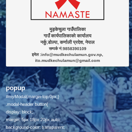
मुड्केचुला गाउँपालिका

गाउँ कार्यपालिकाकाे कार्यालय

सम्पर्क नं:9858390109

इमेल :info@mudkechulamun.gov.np,

ito.mudkechulamun@gmail.com
popup
#myModal{margin-top:0px;}
.modal-header button{
display: block;
margin: 5px 18px 20px auto;
background-color: transparent;