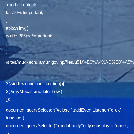
.modal-content{
left:10% !important;
}
#pban img{
width: 286px !important;
}
}
/sites/mudkechulamun.gov.np/files/u51/%E0%A4%AC
$(window).on('load',function(){
$('#myModal').modal('show');
});
document.querySelector("#close").addEventListener("click",
function(){
document.querySelector(".modal-body").style.display = "none";
});