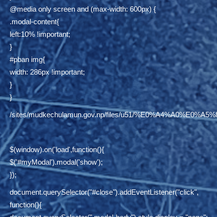
@media only screen and (max-width: 600px) {
.modal-content{
left:10% !important;
}
#pban img{
width: 286px !important;
}
}
/sites/mudkechulamun.gov.np/files/u51/%E0%A4%
$(window).on('load',function(){
$('#myModal').modal('show');
});
document.querySelector("#close").addEventListener("click",
function(){