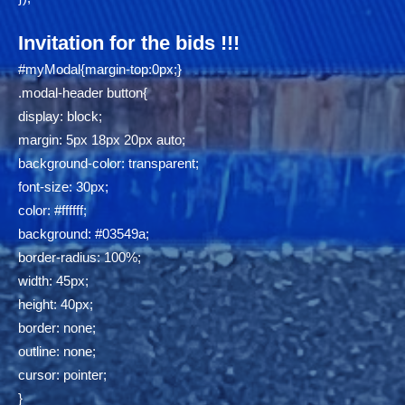
Invitation for the bids !!!
#myModal{margin-top:0px;}
.modal-header button{
display: block;
margin: 5px 18px 20px auto;
background-color: transparent;
font-size: 30px;
color: #ffffff;
background: #03549a;
border-radius: 100%;
width: 45px;
height: 40px;
border: none;
outline: none;
cursor: pointer;
}