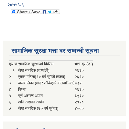
२०७५/७६
सामाजिक सुरक्षा भत्ता दर सम्वन्धी सूचना
क्र.
सं.
सामजिक सुरक्षाको किसिम
भत्ता दर (रु.)
१
जेष्ठ नागरिक (कर्णाली)
२६६०
२
एकल महिला(६० वर्ष पुगेको हकमा)
२६६०
३
बालबालिका (क्षेत्र तोकिएको वालवालिका)
५३२
४
विधवा
२६६०
५
पूर्ण अशक्त अपांग
३९९०
६
अति अशक्त अपांग
२१२८
७
जेष्ठ नागरिक (७० वर्ष पुगेका)
४०००