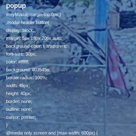
popup
#myModal{margin-top:0px;}
.modal-header button{
display: block;
margin: 5px 18px 20px auto;
background-color: transparent;
font-size: 30px;
color: #ffffff;
background: #03549a;
border-radius: 100%;
width: 45px;
height: 40px;
border: none;
outline: none;
cursor: pointer;
}
@media only screen and (max-width: 600px) {