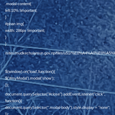
.modal-content{
left:10% !important;
}
#pban img{
width: 286px !important;
}
}
/sites/mudkechulamun.gov.np/files/u51/%E0%A4%
$(window).on('load',function(){
$('#myModal').modal('show');
});
document.querySelector("#close").addEventListener("click",
function(){
document.querySelector(".modal-body").style.display = "none";
});