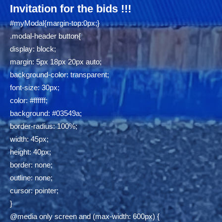
Invitation for the bids !!!
#myModal{margin-top:0px;}
.modal-header button{
display: block;
margin: 5px 18px 20px auto;
background-color: transparent;
font-size: 30px;
color: #ffffff;
background: #03549a;
border-radius: 100%;
width: 45px;
height: 40px;
border: none;
outline: none;
cursor: pointer;
}
@media only screen and (max-width: 600px) {