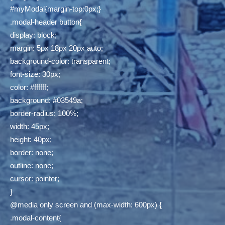
#myModal{margin-top:0px;}
.modal-header button{
display: block;
margin: 5px 18px 20px auto;
background-color: transparent;
font-size: 30px;
color: #ffffff;
background: #03549a;
border-radius: 100%;
width: 45px;
height: 40px;
border: none;
outline: none;
cursor: pointer;
}
@media only screen and (max-width: 600px) {
.modal-content{