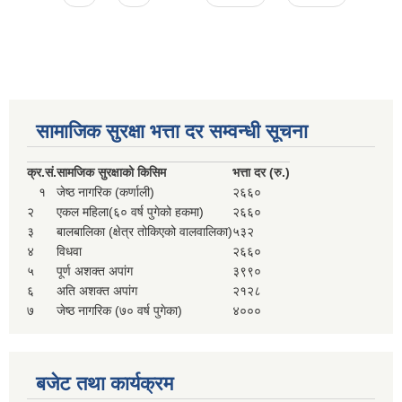
सहकारी, कृषि समुह नविकरण तथा कृषि फर्म/उद्योग सुचिकृत गर्ने बारे सूचना ।
सामाजिक सुरक्षा भत्ता दर सम्वन्धी सूचना
क्र.
सं.
सामजिक सुरक्षाको किसिम
भत्ता दर (रु.)
१
जेष्ठ नागरिक (कर्णाली)
२६६०
२
एकल महिला(६० वर्ष पुगेको हकमा)
२६६०
मुड्केचुला गाउँपालिका स्थित आ व २०७८।०७९ काे लागि प्रधानमन्त्री राेजगार कार्यक्रममा प्रविष्ठ भएका व्यक्तिहरु
३
बालबालिका (क्षेत्र तोकिएको वालवालिका)
५३२
४
विधवा
२६६०
५
पूर्ण अशक्त अपांग
३९९०
आ व २०७७।०७८ काे लागि प्रधानमन्त्री राेजगार कार्यक्रममा प्रविष्ठ भएका व्यक्तिहरु
६
अति अशक्त अपांग
२१२८
७
जेष्ठ नागरिक (७० वर्ष पुगेका)
४०००
मुड्केचुला गाउँपालिका स्थित आ व २०७६।०७७ मा प्रधानमन्त्री राेजगार कार्यक्रममा प्रविष्ठ भएका व्यक्तिहरु
बजेट तथा कार्यक्रम
प्रधानमन्त्री राेजगार कार्यक्रम अन्तरगतका वेराेजगार व्यक्तीहरुकाे लागी सूचना