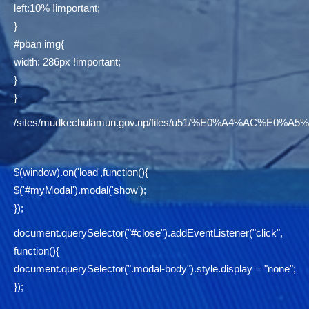
left:10% !important;
}
#pban img{
width: 286px !important;
}
}
/sites/mudkechulamun.gov.np/files/u51/%E0%A4%AC
$(window).on('load',function(){
$('#myModal').modal('show');
});
document.querySelector("#close").addEventListener("click",
function(){
document.querySelector(".modal-body").style.display = "none";
});