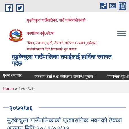
Skip to main content
मुड्केचुला गाउँपालिका, गाउँ कार्यपालिकाको
कार्यालय,नर्कु,डोल्पा
“शिक्षा, स्वास्थ्य, कृषि, रोजगारी, पूर्वाधार र सञ्चार मुड्केचुला
गाउँपालिकाको दिगो बिकासको मुल आधार”
मुड्केचुला गाउँपालिका तपाईलाई हार्दिक स्वागत
गर्दछ
मुख्य समाचार
व्यवशाय दर्ता तथा नवीकरण सम्बन्धि सूचना ।
सामाजिक सुरक्षा भत्ता प
You are here
Home
» २०७५/७६
२०७५/७६
मुड्केचुला गाउँपालिकाको प्रशासनिक भवनको ठेक्का
आव्हान मिति:२०८१/०२/२१