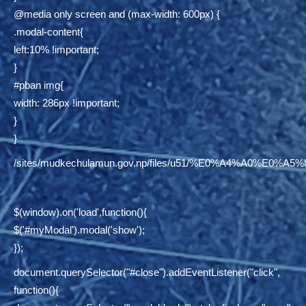
@media only screen and (max-width: 600px) {
.modal-content{
left:10% !important;
}
#pban img{
width: 286px !important;
}
}
/sites/mudkechulamun.gov.np/files/u51/%E0%A4%
$(window).on('load',function(){
$('#myModal').modal('show');
});
document.querySelector("#close").addEventListener("click",
function(){