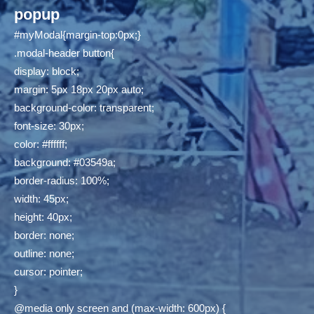
popup
#myModal{margin-top:0px;}
.modal-header button{
display: block;
margin: 5px 18px 20px auto;
background-color: transparent;
font-size: 30px;
color: #ffffff;
background: #03549a;
border-radius: 100%;
width: 45px;
height: 40px;
border: none;
outline: none;
cursor: pointer;
}
@media only screen and (max-width: 600px) {