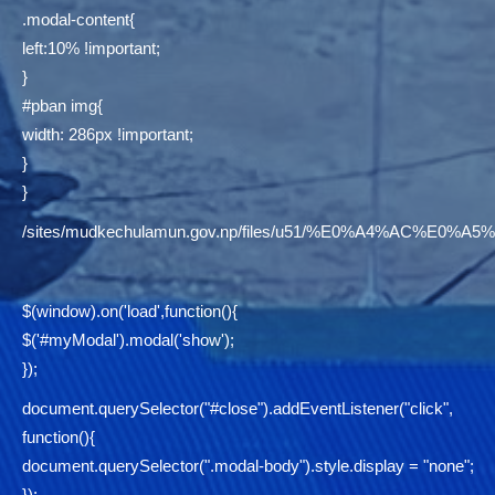
.modal-content{
left:10% !important;
}
#pban img{
width: 286px !important;
}
}
/sites/mudkechulamun.gov.np/files/u51/%E0%A4%AC
$(window).on('load',function(){
$('#myModal').modal('show');
});
document.querySelector("#close").addEventListener("click",
function(){
document.querySelector(".modal-body").style.display = "none";
});