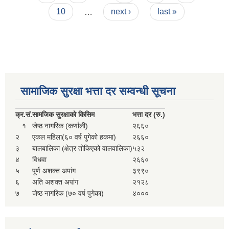
सहकारी, कृषि समुह नविकरण तथा कृषि फर्म/उद्योग सुचिकृत गर्ने बारे सूचना ।
10
…
next ›
last »
सामाजिक सुरक्षा भत्ता दर सम्वन्धी सूचना
क्र.
सं.
सामजिक सुरक्षाको किसिम
भत्ता दर (रु.)
मुड्केचुला गाउँपालिका स्थित आ व २०७८।०७९ काे लागि प्रधानमन्त्री राेजगार कार्यक्रममा प्रविष्ठ भएका व्यक्तिहरु
१
जेष्ठ नागरिक (कर्णाली)
२६६०
२
एकल महिला(६० वर्ष पुगेको हकमा)
२६६०
३
बालबालिका (क्षेत्र तोकिएको वालवालिका)
५३२
आ व २०७७।०७८ काे लागि प्रधानमन्त्री राेजगार कार्यक्रममा प्रविष्ठ भएका व्यक्तिहरु
४
विधवा
२६६०
५
पूर्ण अशक्त अपांग
३९९०
६
अति अशक्त अपांग
२१२८
मुड्केचुला गाउँपालिका स्थित आ व २०७६।०७७ मा प्रधानमन्त्री राेजगार कार्यक्रममा प्रविष्ठ भएका व्यक्तिहरु
७
जेष्ठ नागरिक (७० वर्ष पुगेका)
४०००
प्रधानमन्त्री राेजगार कार्यक्रम अन्तरगतका वेराेजगार व्यक्तीहरुकाे लागी सूचना