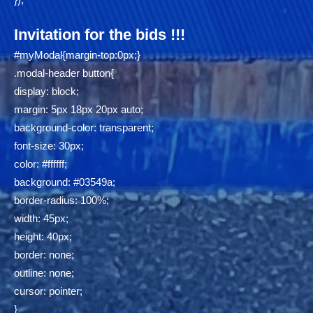
Invitation for the bids !!!
#myModal{margin-top:0px;}
.modal-header button{
display: block;
margin: 5px 18px 20px auto;
background-color: transparent;
font-size: 30px;
color: #ffffff;
background: #03549a;
border-radius: 100%;
width: 45px;
height: 40px;
border: none;
outline: none;
cursor: pointer;
}