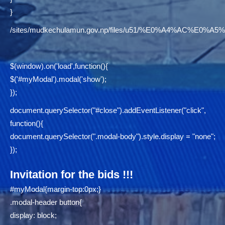
}
/sites/mudkechulamun.gov.np/files/u51/%E0%A4%AC
$(window).on('load',function(){
$('#myModal').modal('show');
});
document.querySelector("#close").addEventListener("click",
function(){
document.querySelector(".modal-body").style.display = "none";
});
Invitation for the bids !!!
#myModal{margin-top:0px;}
.modal-header button{
display: block;