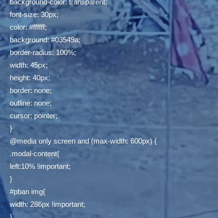
background-color: transparent;
font-size: 30px;
color: #ffffff;
background: #03549a;
border-radius: 100%;
width: 45px;
height: 40px;
border: none;
outline: none;
cursor: pointer;
}
@media only screen and (max-width: 600px) {
.modal-content{
left:10% !important;
}
#pban img{
width: 286px !important;
}