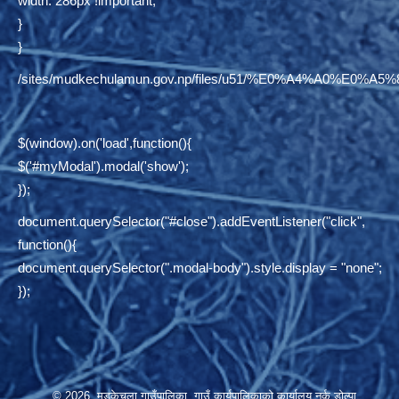
width: 286px !important;
}
}
/sites/mudkechulamun.gov.np/files/u51/%E0%A4%
$(window).on('load',function(){
$('#myModal').modal('show');
});
document.querySelector("#close").addEventListener("click",
function(){
document.querySelector(".modal-body").style.display = "none";
});
© 2026 मुड्केचुला गाउँपालिका, गाउँ कार्यपालिकाको कार्यालय,नर्कु,डोल्पा