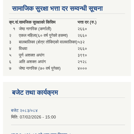
सहकारी, कृषि समुह नविकरण तथा कृषि फर्म/उद्योग सुचिकृत गर्ने बारे सूचना ।
सामाजिक सुरक्षा भत्ता दर सम्वन्धी सूचना
क्र.
सं.
सामजिक सुरक्षाको किसिम
भत्ता दर (रु.)
१
जेष्ठ नागरिक (कर्णाली)
२६६०
२
एकल महिला(६० वर्ष पुगेको हकमा)
२६६०
३
बालबालिका (क्षेत्र तोकिएको वालवालिका)
५३२
४
विधवा
२६६०
५
पूर्ण अशक्त अपांग
३९९०
६
अति अशक्त अपांग
२१२८
७
जेष्ठ नागरिक (७० वर्ष पुगेका)
४०००
मुड्केचुला गाउँपालिका स्थित आ व २०७८।०७९ काे लागि प्रधानमन्त्री राेजगार कार्यक्रममा प्रविष्ठ भएका व्यक्तिहरु
आ व २०७७।०७८ काे लागि प्रधानमन्त्री राेजगार कार्यक्रममा प्रविष्ठ भएका व्यक्तिहरु
बजेट तथा कार्यक्रम
मुड्केचुला गाउँपालिका स्थित आ व २०७६।०७७ मा प्रधानमन्त्री राेजगार कार्यक्रममा प्रविष्ठ भएका व्यक्तिहरु
बजेट २०८३/०८४
मिति:
07/02/2026 - 15:00
प्रधानमन्त्री राेजगार कार्यक्रम अन्तरगतका वेराेजगार व्यक्तीहरुकाे लागी सूचना