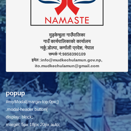
मुड्केचुला गाउँपालिका

गाउँ कार्यपालिकाकाे कार्यालय

सम्पर्क नं:9858390109

इमेल :info@mudkechulamun.gov.np,

ito.mudkechulamun@gmail.com
popup
#myModal{margin-top:0px;}
.modal-header button{
display: block;
margin: 5px 18px 20px auto;