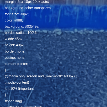
margin: 5px 18px 20px auto;
background-color: transparent;
font-size: 30px;
color: #ffffff;
background: #03549a;
border-radius: 100%;
width: 45px;
height: 40px;
border: none;
outline: none;
cursor: pointer;
}
@media only screen and (max-width: 600px) {
.modal-content{
left:10% !important;
}
#pban img{