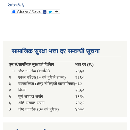
२०७५/७६
सामाजिक सुरक्षा भत्ता दर सम्वन्धी सूचना
क्र.
सं.
सामजिक सुरक्षाको किसिम
भत्ता दर (रु.)
१
जेष्ठ नागरिक (कर्णाली)
२६६०
२
एकल महिला(६० वर्ष पुगेको हकमा)
२६६०
३
बालबालिका (क्षेत्र तोकिएको वालवालिका)
५३२
४
विधवा
२६६०
५
पूर्ण अशक्त अपांग
३९९०
६
अति अशक्त अपांग
२१२८
७
जेष्ठ नागरिक (७० वर्ष पुगेका)
४०००