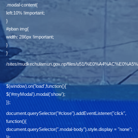
.modal-content{
left:10% !important;
}
#pban img{
width: 286px !important;
}
}
/sites/mudkechulamun.gov.np/files/u51/%E0%A4%AC
$(window).on('load',function(){
$('#myModal').modal('show');
});
document.querySelector("#close").addEventListener("click",
function(){
document.querySelector(".modal-body").style.display = "none";
});