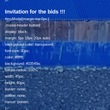
Invitation for the bids !!!
#myModal{margin-top:0px;}
.modal-header button{
display: block;
margin: 5px 18px 20px auto;
background-color: transparent;
font-size: 30px;
color: #ffffff;
background: #03549a;
border-radius: 100%;
width: 45px;
height: 40px;
border: none;
outline: none;
cursor: pointer;
}