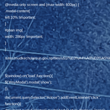
@media only screen and (max-width: 600px) {
.modal-content{
left:10% !important;
}
#pban img{
width: 286px !important;
}
}
/sites/mudkechulamun.gov.np/files/u51/%E0%A4%
$(window).on('load',function(){
$('#myModal').modal('show');
});
document.querySelector("#close").addEventListener("click",
function(){