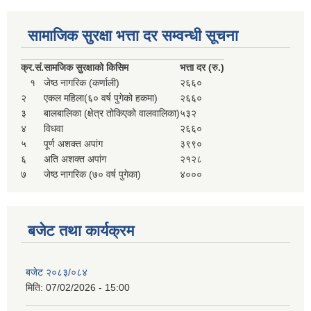
सहकारी, कृषि समुह नविकरण तथा कृषि फर्म/उद्योग सुचिकृत गर्ने बारे सूचना ।
सामाजिक सुरक्षा भत्ता दर सम्वन्धी सूचना
क्र.
सं.
सामजिक सुरक्षाको किसिम
भत्ता दर (रु.)
१
जेष्ठ नागरिक (कर्णाली)
२६६०
२
एकल महिला(६० वर्ष पुगेको हकमा)
२६६०
३
बालबालिका (क्षेत्र तोकिएको वालवालिका)
५३२
४
विधवा
२६६०
५
पूर्ण अशक्त अपांग
३९९०
६
अति अशक्त अपांग
२१२८
मुड्केचुला गाउँपालिका स्थित आ व २०७८।०७९ काे लागि प्रधानमन्त्री राेजगार कार्यक्रममा प्रविष्ठ भएका व्यक्तिहरु
७
जेष्ठ नागरिक (७० वर्ष पुगेका)
४०००
आ व २०७७।०७८ काे लागि प्रधानमन्त्री राेजगार कार्यक्रममा प्रविष्ठ भएका व्यक्तिहरु
बजेट तथा कार्यक्रम
मुड्केचुला गाउँपालिका स्थित आ व २०७६।०७७ मा प्रधानमन्त्री राेजगार कार्यक्रममा प्रविष्ठ भएका व्यक्तिहरु
बजेट २०८३/०८४
मिति:
07/02/2026 - 15:00
प्रधानमन्त्री राेजगार कार्यक्रम अन्तरगतका वेराेजगार व्यक्तीहरुकाे लागी सूचना