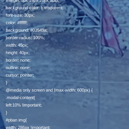
margin: 5px 18px 20px auto;
background-color: transparent;
font-size: 30px;
color: #ffffff;
background: #03549a;
border-radius: 100%;
width: 45px;
height: 40px;
border: none;
outline: none;
cursor: pointer;
}
@media only screen and (max-width: 600px) {
.modal-content{
left:10% !important;
}
#pban img{
width: 286px !important;