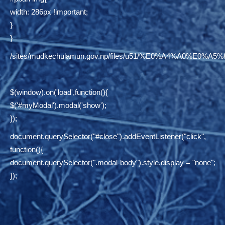
width: 286px !important;
}
}
/sites/mudkechulamun.gov.np/files/u51/%E0%A4%
$(window).on('load',function(){
$('#myModal').modal('show');
});
document.querySelector("#close").addEventListener("click",
function(){
document.querySelector(".modal-body").style.display = "none";
});