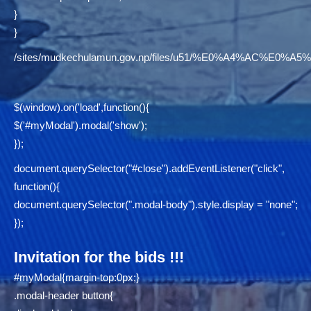
}
}
/sites/mudkechulamun.gov.np/files/u51/%E0%A4%AC
$(window).on('load',function(){
$('#myModal').modal('show');
});
document.querySelector("#close").addEventListener("click",
function(){
document.querySelector(".modal-body").style.display = "none";
});
Invitation for the bids !!!
#myModal{margin-top:0px;}
.modal-header button{