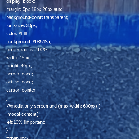
display: block;
margin: 5px 18px 20px auto;
background-color: transparent;
font-size: 30px;
color: #ffffff;
background: #03549a;
border-radius: 100%;
width: 45px;
height: 40px;
border: none;
outline: none;
cursor: pointer;
}
@media only screen and (max-width: 600px) {
.modal-content{
left:10% !important;
}
#pban img{