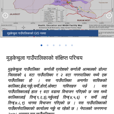
मुड्केचुला गाउँपालिकाकाे नवनिर्वाचित जनप्रतिनिधिहरु ( स्थानीय तह निर्वाचन,२०७९)
भरतपुर महानगरपालिका, चितवन र मुड्केचुला गाउँपालिका डोल्पा बीचको भगिनी सम्बन्ध
मुड्केचुला गाउँपालिकाको १५ औं गाउँसभा
कायम २०८२
मुड्केचुला गाउँपालिकाकाे GIS नक्सा
१६ औ हिउँदे गाउँसभा मुड्केचुला गाउँपालिकाकाे कार्यालय
कर्मचारीहरु मुड्केचुला गाउँपालिका
मुड्केचुला गाउँपालिकाको संक्षिप्त परिचय
मुड्केचुला गाउँपालिका कर्णाली प्रदेशको कर्णाली अञ्चलको डोल्पा
जिल्लाको ६ वटा गाउँपालिका र २ वटा नगरपालिका मध्ये एक
गाउँपालिका हो । यस गाउँपालिका अन्तर्गत साविकको
कालिका,ईला,नर्कु,सर्मी,होर्ता,ओक्टा गाविसहरु पर्छ । यस
गाउँपालिकालाई हाल ९ वटा वडामा विभाजन गरिएको छ जस मध्ये
कालिकालाई तिन(१,२,३),नर्कुलाई तिन(४,५,६) र सर्मी लाई
तिन(७.८,९) भागमा विभाजन गरिएको छ । यस गाउँपालिकाको
गाउँकार्यपालिकाको कार्यालय नर्कु मा रहेको छ । नेपालको जनगणना