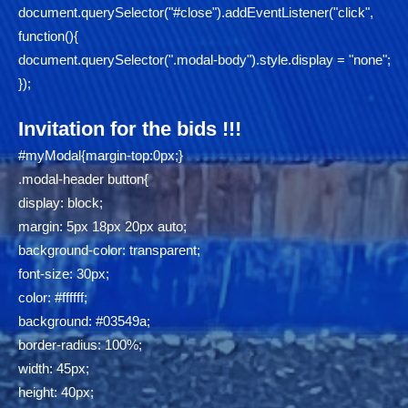
document.querySelector("#close").addEventListener("click",
function(){
document.querySelector(".modal-body").style.display = "none";
});
Invitation for the bids !!!
#myModal{margin-top:0px;}
.modal-header button{
display: block;
margin: 5px 18px 20px auto;
background-color: transparent;
font-size: 30px;
color: #ffffff;
background: #03549a;
border-radius: 100%;
width: 45px;
height: 40px;