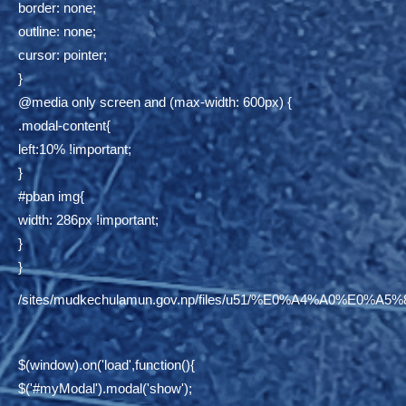
border: none;
outline: none;
cursor: pointer;
}
@media only screen and (max-width: 600px) {
.modal-content{
left:10% !important;
}
#pban img{
width: 286px !important;
}
}
/sites/mudkechulamun.gov.np/files/u51/%E0%A4%
$(window).on('load',function(){
$('#myModal').modal('show');