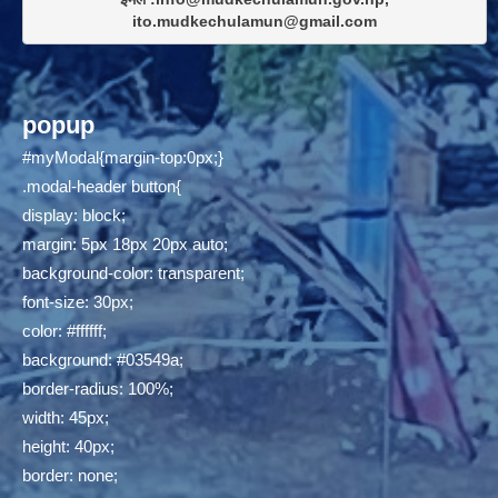
ito.mudkechulamun@gmail.com
popup
#myModal{margin-top:0px;}
.modal-header button{
display: block;
margin: 5px 18px 20px auto;
background-color: transparent;
font-size: 30px;
color: #ffffff;
background: #03549a;
border-radius: 100%;
width: 45px;
height: 40px;
border: none;