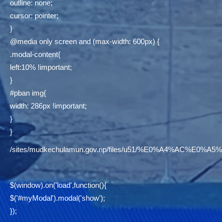
outline: none;
cursor: pointer;
}
@media only screen and (max-width: 600px) {
.modal-content{
left:10% !important;
}
#pban img{
width: 286px !important;
}
}
/sites/mudkechulamun.gov.np/files/u51/%E0%A4%AC
$(window).on('load',function(){
$('#myModal').modal('show');
});