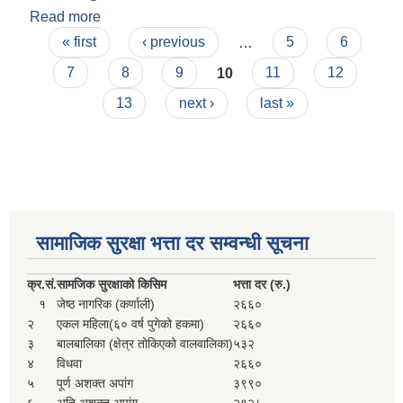
सहकारी, कृषि समुह नविकरण तथा कृषि फर्म/उद्योग सुचिकृत गर्ने बारे सूचना ।
Read more
about आ.व २०७८/०७९ मा मुड्केचुला गाउँपालिकाको
Pages
कार्यपालिका तथा गाउँसभाबाट पारित भएका
« first
‹ previous
…
5
6
ऐन,नियम,कानुन,निर्देशिका तथा कार्यविधि
7
8
9
10
11
12
13
next ›
last »
मुड्केचुला गाउँपालिका स्थित आ व २०७८।०७९ काे लागि प्रधानमन्त्री राेजगार कार्यक्रममा प्रविष्ठ भएका व्यक्तिहरु
सामाजिक सुरक्षा भत्ता दर सम्वन्धी सूचना
आ व २०७७।०७८ काे लागि प्रधानमन्त्री राेजगार कार्यक्रममा प्रविष्ठ भएका व्यक्तिहरु
क्र.
सं.
सामजिक सुरक्षाको किसिम
भत्ता दर (रु.)
१
जेष्ठ नागरिक (कर्णाली)
२६६०
२
एकल महिला(६० वर्ष पुगेको हकमा)
२६६०
मुड्केचुला गाउँपालिका स्थित आ व २०७६।०७७ मा प्रधानमन्त्री राेजगार कार्यक्रममा प्रविष्ठ भएका व्यक्तिहरु
३
बालबालिका (क्षेत्र तोकिएको वालवालिका)
५३२
४
विधवा
२६६०
५
पूर्ण अशक्त अपांग
३९९०
प्रधानमन्त्री राेजगार कार्यक्रम अन्तरगतका वेराेजगार व्यक्तीहरुकाे लागी सूचना