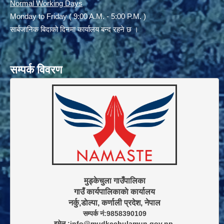
Normal Working Days
Monday to Friday ( 9:00 A.M. - 5:00 P.M. )
सार्बजानिक बिदाको दिनमा कार्यालय बन्द रहने छ ।
सम्पर्क विवरण
मुड्केचुला गाउँपालिका

गाउँ कार्यपालिकाकाे कार्यालय

सम्पर्क नं:9858390109

इमेल :info@mudkechulamun.gov.np,
