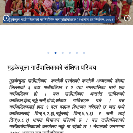
मुड्केचुला गाउँपालिकाकाे नवनिर्वाचित जनप्रतिनिधिहरु ( स्थानीय तह निर्वाचन,२०७९)
भरतपुर महानगरपालिका, चितवन र मुड्केचुला गाउँपालिका डोल्पा बीचको भगिनी सम्बन्ध
मुड्केचुला गाउँपालिकाको १५ औं गाउँसभा
कायम २०८२
मुड्केचुला गाउँपालिकाकाे GIS नक्सा
१६ औ हिउँदे गाउँसभा मुड्केचुला गाउँपालिकाकाे कार्यालय
कर्मचारीहरु मुड्केचुला गाउँपालिका
मुड्केचुला गाउँपालिकाको संक्षिप्त परिचय
मुड्केचुला गाउँपालिका कर्णाली प्रदेशको कर्णाली अञ्चलको डोल्पा
जिल्लाको ६ वटा गाउँपालिका र २ वटा नगरपालिका मध्ये एक
गाउँपालिका हो । यस गाउँपालिका अन्तर्गत साविकको
कालिका,ईला,नर्कु,सर्मी,होर्ता,ओक्टा गाविसहरु पर्छ । यस
गाउँपालिकालाई हाल ९ वटा वडामा विभाजन गरिएको छ जस मध्ये
कालिकालाई तिन(१,२,३),नर्कुलाई तिन(४,५,६) र सर्मी लाई
तिन(७.८,९) भागमा विभाजन गरिएको छ । यस गाउँपालिकाको
गाउँकार्यपालिकाको कार्यालय नर्कु मा रहेको छ । नेपालको जनगणना