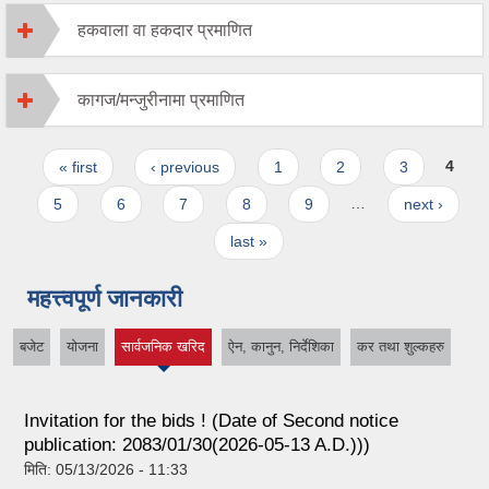
हकवाला वा हकदार प्रमाणित
कागज/मन्जुरीनामा प्रमाणित
Pages
« first
‹ previous
1
2
3
4
5
6
7
8
9
…
next ›
last »
महत्त्वपूर्ण जानकारी
बजेट
योजना
सार्वजनिक खरिद
ऐन, कानुन, निर्देशिका
कर तथा शुल्कहरु
(active tab)
Invitation for the bids ! (Date of Second notice
publication: 2083/01/30(2026-05-13 A.D.)))
मिति:
05/13/2026 - 11:33